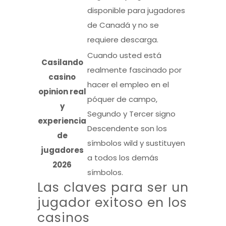
disponible para jugadores
de Canadá y no se
requiere descarga.
Cuando usted está
Casilando
realmente fascinado por
casino
hacer el empleo en el
opinion real
póquer de campo,
y
Segundo y Tercer signo
experiencia
Descendente son los
de
símbolos wild y sustituyen
jugadores
a todos los demás
2026
símbolos.
Las claves para ser un
jugador exitoso en los
casinos