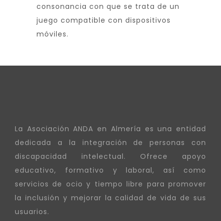
consonancia con que se trata de un
juego compatible con dispositivos
móviles.
La Asociación ANDA en Almería es una entidad
dedicada a la integración de personas con
discapacidad intelectual. Ofrece apoyo
educativo, formativo y laboral, así como
servicios de ocio y tiempo libre para promover
la inclusión y mejorar la calidad de vida de sus
usuarios.