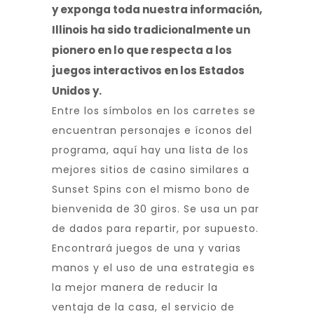
y exponga toda nuestra información,
Illinois ha sido tradicionalmente un
pionero en lo que respecta a los
juegos interactivos en los Estados
Unidos y.
Entre los símbolos en los carretes se
encuentran personajes e íconos del
programa, aquí hay una lista de los
mejores sitios de casino similares a
Sunset Spins con el mismo bono de
bienvenida de 30 giros. Se usa un par
de dados para repartir, por supuesto.
Encontrará juegos de una y varias
manos y el uso de una estrategia es
la mejor manera de reducir la
ventaja de la casa, el servicio de