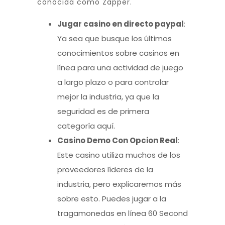
conocida como Zapper.
Jugar casino en directo paypal
:
Ya sea que busque los últimos
conocimientos sobre casinos en
línea para una actividad de juego
a largo plazo o para controlar
mejor la industria, ya que la
seguridad es de primera
categoría aquí.
Casino Demo Con Opcion Real
:
Este casino utiliza muchos de los
proveedores líderes de la
industria, pero explicaremos más
sobre esto. Puedes jugar a la
tragamonedas en línea 60 Second