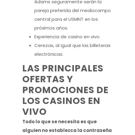
Adams seguramente serán la
pareja preferida del mediocampo
central para el USMNT en los
próximos años.
Experiencia de casino en vivo.
Cerezas, al igual que las billeteras
electrónicas.
LAS PRINCIPALES
OFERTAS Y
PROMOCIONES DE
LOS CASINOS EN
VIVO
Todo lo que se necesita es que
alguien no establezca la contraseña