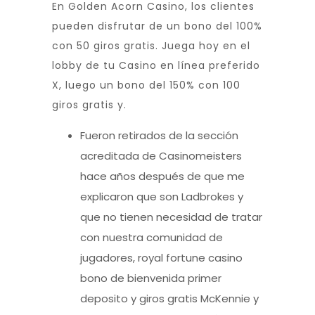
En Golden Acorn Casino, los clientes
pueden disfrutar de un bono del 100%
con 50 giros gratis. Juega hoy en el
lobby de tu Casino en línea preferido
X, luego un bono del 150% con 100
giros gratis y.
Fueron retirados de la sección
acreditada de Casinomeisters
hace años después de que me
explicaron que son Ladbrokes y
que no tienen necesidad de tratar
con nuestra comunidad de
jugadores, royal fortune casino
bono de bienvenida primer
deposito y giros gratis McKennie y