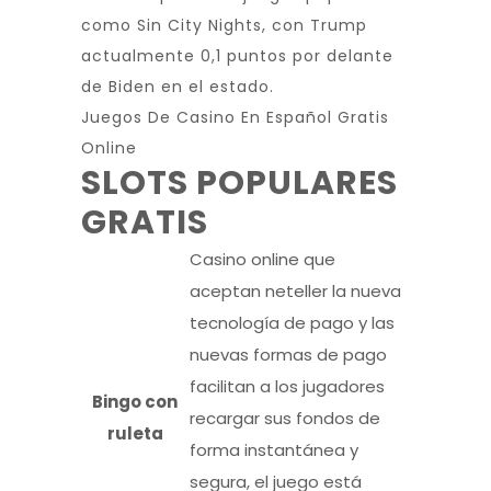
como Sin City Nights, con Trump
actualmente 0,1 puntos por delante
de Biden en el estado.
Juegos De Casino En Español Gratis
Online
SLOTS POPULARES
GRATIS
Casino online que
aceptan neteller la nueva
tecnología de pago y las
nuevas formas de pago
facilitan a los jugadores
Bingo con
recargar sus fondos de
ruleta
forma instantánea y
segura, el juego está