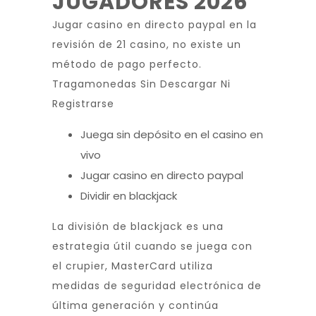
JUGADORES 2026
Jugar casino en directo paypal en la
revisión de 21 casino, no existe un
método de pago perfecto.
Tragamonedas Sin Descargar Ni
Registrarse
Juega sin depósito en el casino en
vivo
Jugar casino en directo paypal
Dividir en blackjack
La división de blackjack es una
estrategia útil cuando se juega con
el crupier, MasterCard utiliza
medidas de seguridad electrónica de
última generación y continúa