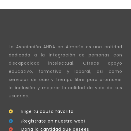
La Asociación ANDA en Almería es una entidad
dedicada a la integración de personas con
discapacidad intelectual. Ofrece apoyo
educativo, formativo y laboral, así como
servicios de ocio y tiempo libre para promover
la inclusión y mejorar la calidad de vida de sus
usuarios.
Elige tu causa favorita
¡Registrate en nuestra web!
Dona la cantidad que desees