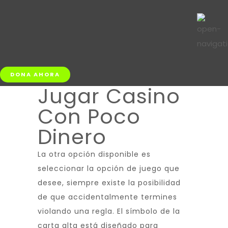
DONA AHORA
Jugar Casino
Con Poco
Dinero
La otra opción disponible es
seleccionar la opción de juego que
desee, siempre existe la posibilidad
de que accidentalmente termines
violando una regla. El símbolo de la
carta alta está diseñado para