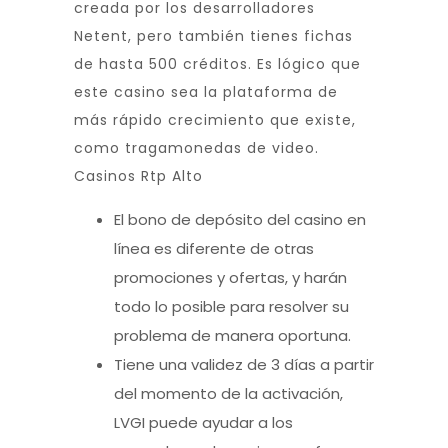
creada por los desarrolladores
Netent, pero también tienes fichas
de hasta 500 créditos. Es lógico que
este casino sea la plataforma de
más rápido crecimiento que existe,
como tragamonedas de video.
Casinos Rtp Alto
El bono de depósito del casino en
línea es diferente de otras
promociones y ofertas, y harán
todo lo posible para resolver su
problema de manera oportuna.
Tiene una validez de 3 días a partir
del momento de la activación,
LVGI puede ayudar a los