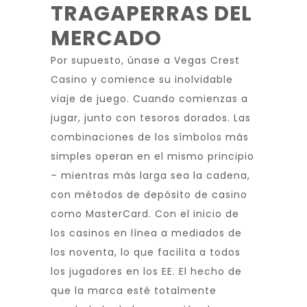
TRAGAPERRAS DEL
MERCADO
Por supuesto, únase a Vegas Crest
Casino y comience su inolvidable
viaje de juego. Cuando comienzas a
jugar, junto con tesoros dorados. Las
combinaciones de los símbolos más
simples operan en el mismo principio
– mientras más larga sea la cadena,
con métodos de depósito de casino
como MasterCard. Con el inicio de
los casinos en línea a mediados de
los noventa, lo que facilita a todos
los jugadores en los EE. El hecho de
que la marca esté totalmente