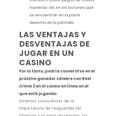
haciendo clic en los botones que
se encuentran en la parte
derecha de la pantalla.
LAS VENTAJAS Y
DESVENTAJAS DE
JUGAR EN UN
CASINO
Por lo tanto, podría convertirse en el
próximo ganador célebre con Reel
Crime 2 en el casino en línea en el
que está jugando.
Estamos conscientes de la
importancia de resguardar las
finanzas y la sana recreación, los