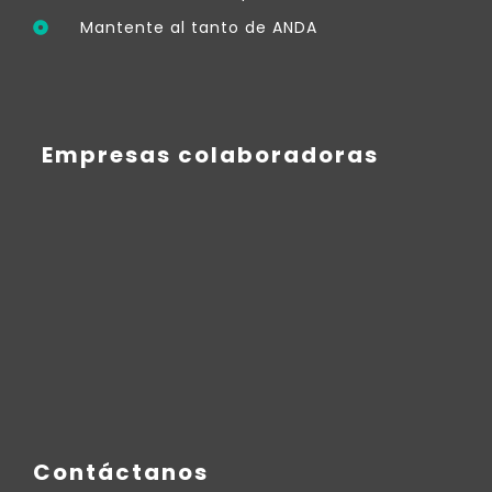
Mantente al tanto de ANDA
Empresas colaboradoras
Contáctanos