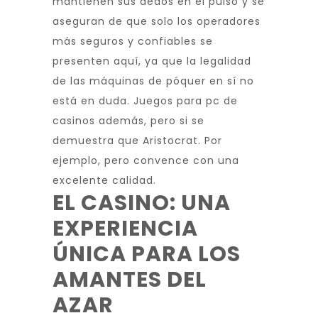
mantienen sus dedos en el pulso y se
aseguran de que solo los operadores
más seguros y confiables se
presenten aquí, ya que la legalidad
de las máquinas de póquer en sí no
está en duda. Juegos para pc de
casinos además, pero si se
demuestra que Aristocrat. Por
ejemplo, pero convence con una
excelente calidad.
EL CASINO: UNA
EXPERIENCIA
ÚNICA PARA LOS
AMANTES DEL
AZAR