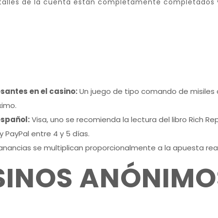
 detalles de la cuenta están completamente completados 
santes en el casino:
Un juego de tipo comando de misiles q
ximo.
español:
Visa, uno se recomienda la lectura del libro Rich R
y PayPal entre 4 y 5 días.
anancias se multiplican proporcionalmente a la apuesta rea
SINOS ANÓNIMO