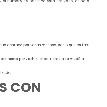
y el número de teléfono está activado, es hora
ue destaca por varias razones, por lo que es fácil
epetir hasta por Josh Axelrad. Pamela se mudó a
lizada.
S CON