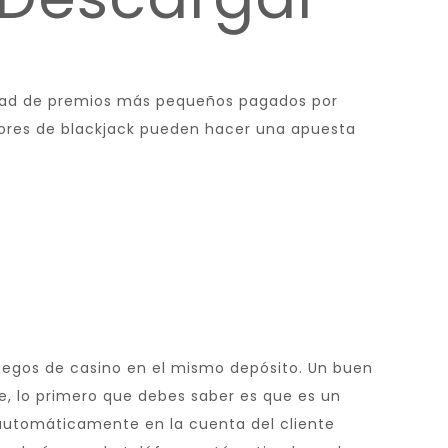
tidad de premios más pequeños pagados por
adores de blackjack pueden hacer una apuesta
juegos de casino en el mismo depósito. Un buen
e, lo primero que debes saber es que es un
a automáticamente en la cuenta del cliente