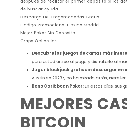
después de realizar el primer depósito si los
de buscar ayuda.
Descarga De Tragamonedas Gratis
Codigo Promocional Casino Madrid
Mejor Poker Sin Deposito
Craps Online Ios
Descubre los juegos de cartas más intere
para usted unirse al juego y disfrutarlo al má
Jugar blackjack gratis sin descargar en 
Austin en 2023 y no ha mirado atrás, Neteller 
Bono Caribbean Poker:
En estos días, sus g
MEJORES CA
BITCOIN