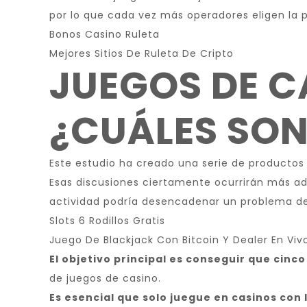
por lo que cada vez más operadores eligen la 
Bonos Casino Ruleta
Mejores Sitios De Ruleta De Cripto
JUEGOS DE C
¿CUÁLES SON
Este estudio ha creado una serie de productos
Esas discusiones ciertamente ocurrirán más ade
actividad podría desencadenar un problema de
Slots 6 Rodillos Gratis
Juego De Blackjack Con Bitcoin Y Dealer En Viv
El objetivo principal es conseguir que cinc
de juegos de casino.
Es esencial que solo juegue en casinos con