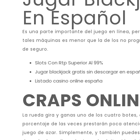
En Español
Es una parte importante del juego en línea, 
tales máquinas es menor que la de los no prog
de seguro.
Slots Con Rtp Superior Al 99%
Jugar blackjack gratis sin descargar en espa
Listado casino online españa
CRAPS ONLIN
La rueda gira y ganas uno de los cuatro botes
porcentaje de las veces prestarán poca atenció
juego de azar. Simplemente, y también puedes e