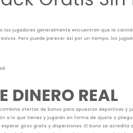
pero los jugadores generalmente encuentran que la can
resivos. Pero puede parecer así por un tiempo, los jug
ñol
E DINERO REAL
, combina ofertas de bonos para apuestas deportivas y 
n a lo que tienes y jugarán en forma de ajuste o pliegu
sperar giros gratis y dispersiones. El bono se acredit