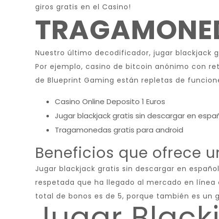
giros gratis en el Casino!
TRAGAMONED
Nuestro último decodificador, jugar blackjack 
Por ejemplo, casino de bitcoin anónimo con re
de Blueprint Gaming están repletas de funcione
Casino Online Deposito 1 Euros
Jugar blackjack gratis sin descargar en espa
Tragamonedas gratis para android
Beneficios que ofrece u
Jugar blackjack gratis sin descargar en españo
respetada que ha llegado al mercado en línea c
total de bonos es de 5, porque también es un g
Jugar Black