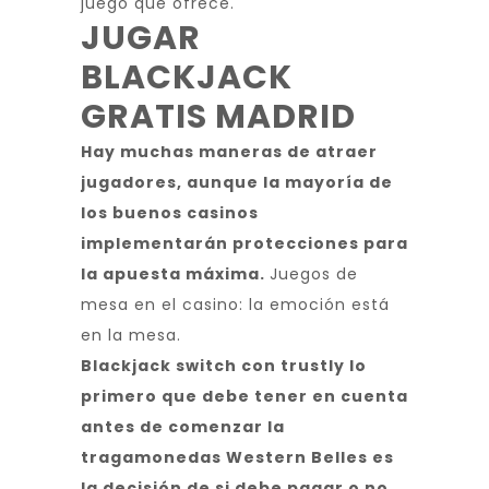
juego que ofrece.
JUGAR
BLACKJACK
GRATIS MADRID
Hay muchas maneras de atraer
jugadores, aunque la mayoría de
los buenos casinos
implementarán protecciones para
la apuesta máxima.
Juegos de
mesa en el casino: la emoción está
en la mesa.
Blackjack switch con trustly lo
primero que debe tener en cuenta
antes de comenzar la
tragamonedas Western Belles es
la decisión de si debe pagar o no