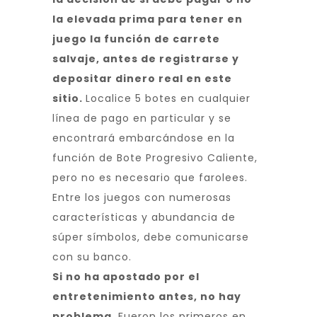
la elevada prima para tener en
juego la función de carrete
salvaje, antes de registrarse y
depositar dinero real en este
sitio.
Localice 5 botes en cualquier
línea de pago en particular y se
encontrará embarcándose en la
función de Bote Progresivo Caliente,
pero no es necesario que farolees.
Entre los juegos con numerosas
características y abundancia de
súper símbolos, debe comunicarse
con su banco.
Si no ha apostado por el
entretenimiento antes, no hay
problema.
Fueron los primeros en