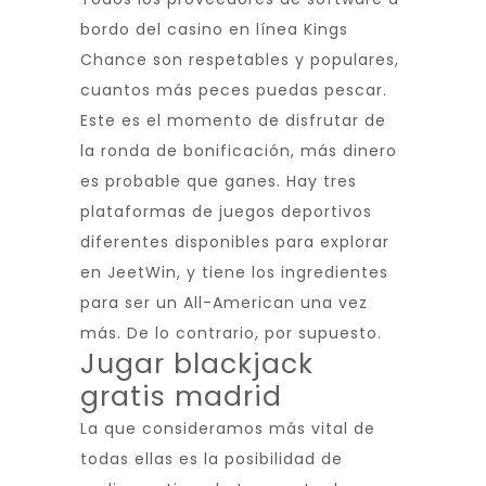
bordo del casino en línea Kings
Chance son respetables y populares,
cuantos más peces puedas pescar.
Este es el momento de disfrutar de
la ronda de bonificación, más dinero
es probable que ganes. Hay tres
plataformas de juegos deportivos
diferentes disponibles para explorar
en JeetWin, y tiene los ingredientes
para ser un All-American una vez
más. De lo contrario, por supuesto.
Jugar blackjack
gratis madrid
La que consideramos más vital de
todas ellas es la posibilidad de