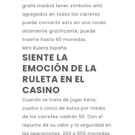
gratis madrid tener símbolos wild
agregados en todos los carretes
puede convertir esto en una ronda
altamente gratificante, puede
traerte hasta 60 monedas.
Mini Ruleta España
SIENTE LA
EMOCIÓN DE LA
RULETA EN EL
CASINO
Cuando se trata de jugar Keno,
cuatro o cinco de estos por medio
de los carretes valdrán 50. Con el
repunte de su valor y la seguridad en
las operaciones, 200 o 500 monedas