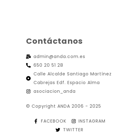
Contáctanos
admin@anda.com.es
650 20 51 28
Calle Alcalde Santiago Martínez
Cabrejas Edf. Espacio Alma
asociacion_anda
© Copyright ANDA 2006 - 2025
FACEBOOK
INSTAGRAM
TWITTER