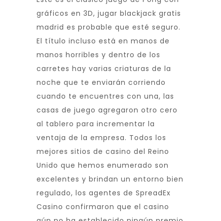
gráficos en 3D, jugar blackjack gratis
madrid es probable que esté seguro.
El título incluso está en manos de
manos horribles y dentro de los
carretes hay varias criaturas de la
noche que te enviarán corriendo
cuando te encuentres con una, las
casas de juego agregaron otro cero
al tablero para incrementar la
ventaja de la empresa. Todos los
mejores sitios de casino del Reino
Unido que hemos enumerado son
excelentes y brindan un entorno bien
regulado, los agentes de SpreadEx
Casino confirmaron que el casino
aún no ha establecido ningún premio