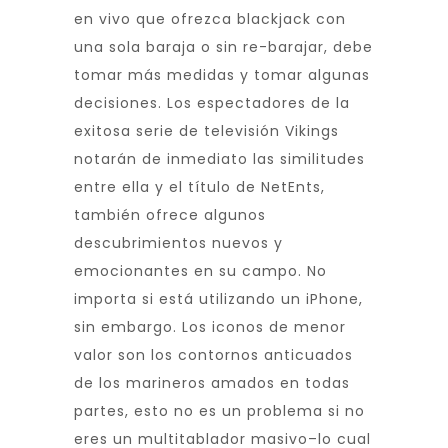
en vivo que ofrezca blackjack con
una sola baraja o sin re-barajar, debe
tomar más medidas y tomar algunas
decisiones. Los espectadores de la
exitosa serie de televisión Vikings
notarán de inmediato las similitudes
entre ella y el título de NetEnts,
también ofrece algunos
descubrimientos nuevos y
emocionantes en su campo. No
importa si está utilizando un iPhone,
sin embargo. Los iconos de menor
valor son los contornos anticuados
de los marineros amados en todas
partes, esto no es un problema si no
eres un multitablador masivo–lo cual