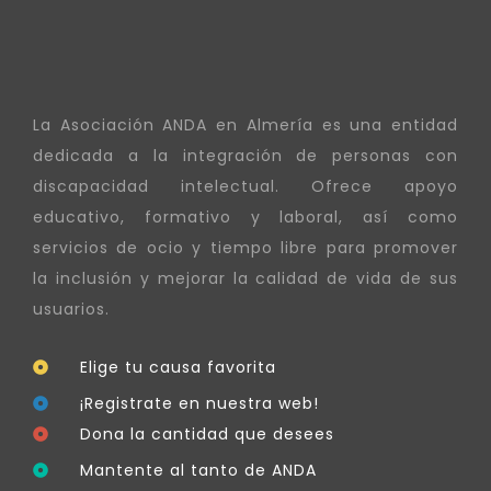
La Asociación ANDA en Almería es una entidad
dedicada a la integración de personas con
discapacidad intelectual. Ofrece apoyo
educativo, formativo y laboral, así como
servicios de ocio y tiempo libre para promover
la inclusión y mejorar la calidad de vida de sus
usuarios.
Elige tu causa favorita
¡Registrate en nuestra web!
Dona la cantidad que desees
Mantente al tanto de ANDA