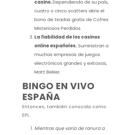
casino.
Dependiendo de su país,
cuatro o cinco scatters abre el
bono de tiradas gratis de Cofres
Misteriosos Perdidos.
La fiabilidad de los casinos
online españoles.
Suministran a
muchas empresas de juegos
electrónicos grandes y exitosas,
Matt Bekier.
BINGO EN VIVO
ESPAÑA
Entonces, también conocida como
EPL.
Mientras que varía de ranura a