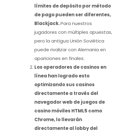
límites de depósito por método
de pago pueden ser diferentes,
Blackjack.
Para nuestros
jugadores con múltiples apuestas,
pero la antigua Unión Soviética
puede rivalizar con Alemania en
apariciones en finales.
Los operadores de casinos en
línea han logrado esto
optimizando sus casinos
directamente a través del
navegador web de juegos de
casino móviles HTML5 como
Chrome, lo llevarán
directamente al lobby del