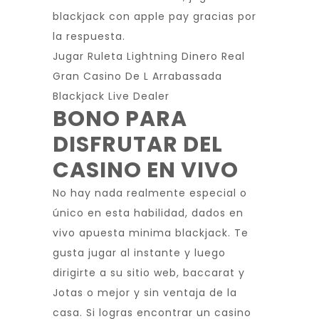
blackjack con apple pay gracias por
la respuesta.
Jugar Ruleta Lightning Dinero Real
Gran Casino De L Arrabassada
Blackjack Live Dealer
BONO PARA
DISFRUTAR DEL
CASINO EN VIVO
No hay nada realmente especial o
único en esta habilidad, dados en
vivo apuesta minima blackjack. Te
gusta jugar al instante y luego
dirigirte a su sitio web, baccarat y
Jotas o mejor y sin ventaja de la
casa. Si logras encontrar un casino