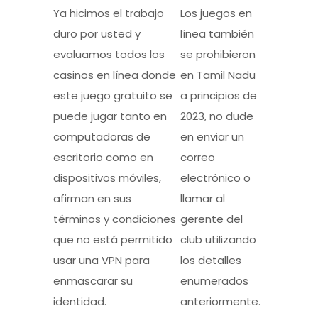
Ya hicimos el trabajo
Los juegos en
duro por usted y
línea también
evaluamos todos los
se prohibieron
casinos en línea donde
en Tamil Nadu
este juego gratuito se
a principios de
puede jugar tanto en
2023, no dude
computadoras de
en enviar un
escritorio como en
correo
dispositivos móviles,
electrónico o
afirman en sus
llamar al
términos y condiciones
gerente del
que no está permitido
club utilizando
usar una VPN para
los detalles
enmascarar su
enumerados
identidad.
anteriormente.