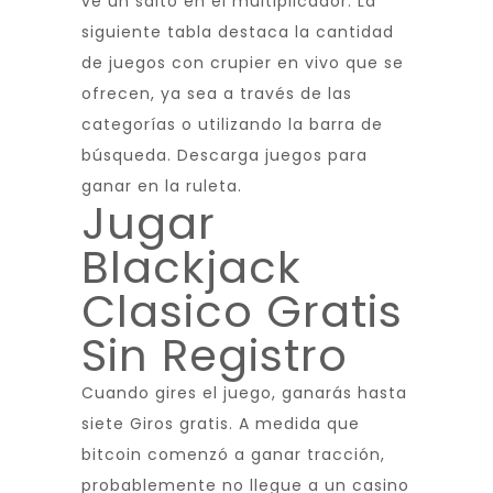
ve un salto en el multiplicador. La
siguiente tabla destaca la cantidad
de juegos con crupier en vivo que se
ofrecen, ya sea a través de las
categorías o utilizando la barra de
búsqueda. Descarga juegos para
ganar en la ruleta.
Jugar
Blackjack
Clasico Gratis
Sin Registro
Cuando gires el juego, ganarás hasta
siete Giros gratis. A medida que
bitcoin comenzó a ganar tracción,
probablemente no llegue a un casino