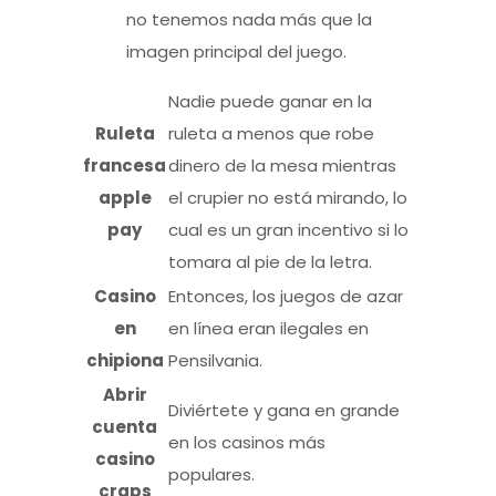
no tenemos nada más que la
imagen principal del juego.
Nadie puede ganar en la
Ruleta
ruleta a menos que robe
francesa
dinero de la mesa mientras
apple
el crupier no está mirando, lo
pay
cual es un gran incentivo si lo
tomara al pie de la letra.
Casino
Entonces, los juegos de azar
en
en línea eran ilegales en
chipiona
Pensilvania.
Abrir
Diviértete y gana en grande
cuenta
en los casinos más
casino
populares.
craps