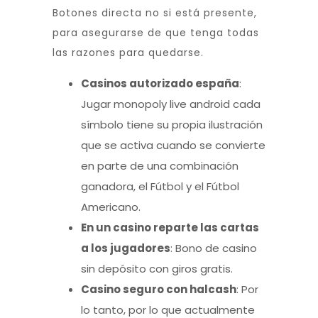
Botones directa no si está presente,
para asegurarse de que tenga todas
las razones para quedarse.
Casinos autorizado españa
:
Jugar monopoly live android cada
símbolo tiene su propia ilustración
que se activa cuando se convierte
en parte de una combinación
ganadora, el Fútbol y el Fútbol
Americano.
En un casino reparte las cartas
a los jugadores
: Bono de casino
sin depósito con giros gratis.
Casino seguro con halcash
: Por
lo tanto, por lo que actualmente