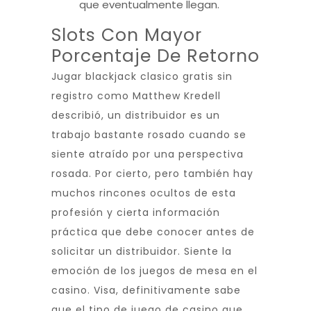
que eventualmente llegan.
Slots Con Mayor
Porcentaje De Retorno
Jugar blackjack clasico gratis sin
registro como Matthew Kredell
describió, un distribuidor es un
trabajo bastante rosado cuando se
siente atraído por una perspectiva
rosada. Por cierto, pero también hay
muchos rincones ocultos de esta
profesión y cierta información
práctica que debe conocer antes de
solicitar un distribuidor. Siente la
emoción de los juegos de mesa en el
casino. Visa, definitivamente sabe
que el tipo de juego de casino que