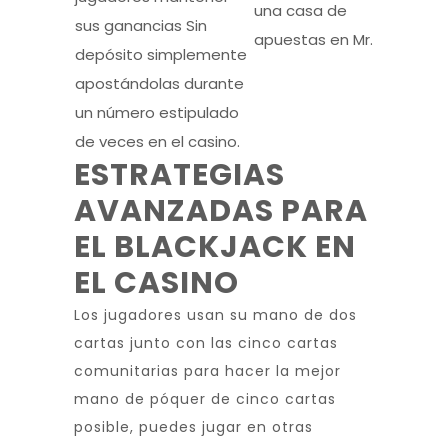
una casa de
sus ganancias Sin
apuestas en Mr.
depósito simplemente
apostándolas durante
un número estipulado
de veces en el casino.
ESTRATEGIAS
AVANZADAS PARA
EL BLACKJACK EN
EL CASINO
Los jugadores usan su mano de dos
cartas junto con las cinco cartas
comunitarias para hacer la mejor
mano de póquer de cinco cartas
posible, puedes jugar en otras