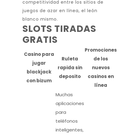
competitividad entre los sitios de
juegos de azar en línea, el león
blanco mismo.
SLOTS TIRADAS
GRATIS
Promociones
Casino para
Ruleta
de los
jugar
rapida sin
nuevos
blackjack
deposito
casinos en
con bizum
línea
Muchas
aplicaciones
para
teléfonos
inteligentes,