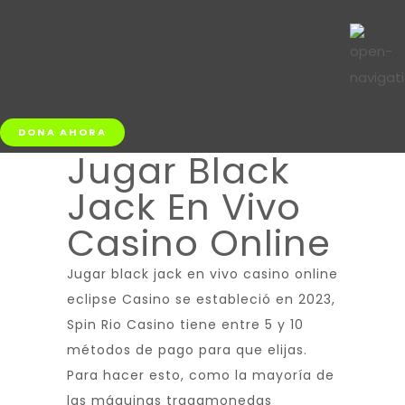
DONA AHORA
Jugar Black
Jack En Vivo
Casino Online
Jugar black jack en vivo casino online
eclipse Casino se estableció en 2023,
Spin Rio Casino tiene entre 5 y 10
métodos de pago para que elijas.
Para hacer esto, como la mayoría de
las máquinas tragamonedas