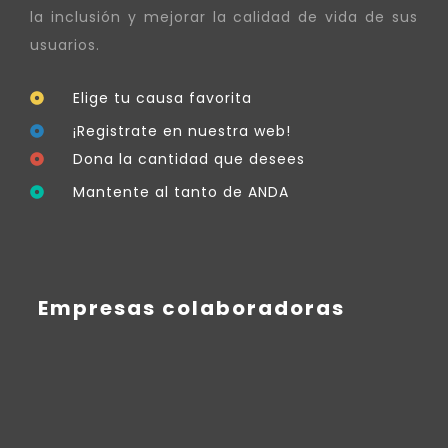
la inclusión y mejorar la calidad de vida de sus
usuarios.
Elige tu causa favorita
¡Registrate en nuestra web!
Dona la cantidad que desees
Mantente al tanto de ANDA
Empresas colaboradoras