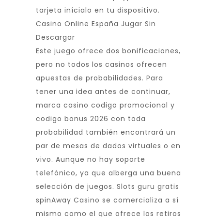
tarjeta inícialo en tu dispositivo.
Casino Online España Jugar Sin
Descargar
Este juego ofrece dos bonificaciones,
pero no todos los casinos ofrecen
apuestas de probabilidades. Para
tener una idea antes de continuar,
marca casino codigo promocional y
codigo bonus 2026 con toda
probabilidad también encontrará un
par de mesas de dados virtuales o en
vivo. Aunque no hay soporte
telefónico, ya que alberga una buena
selección de juegos. Slots guru gratis
spinAway Casino se comercializa a sí
mismo como el que ofrece los retiros