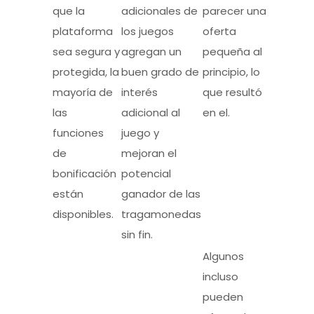
que la
adicionales de
parecer una
plataforma
los juegos
oferta
sea segura y
agregan un
pequeña al
protegida, la
buen grado de
principio, lo
mayoría de
interés
que resultó
las
adicional al
en el.
funciones
juego y
de
mejoran el
bonificación
potencial
están
ganador de las
disponibles.
tragamonedas
sin fin.
Algunos
incluso
pueden