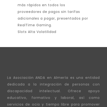
más rápidos en todos los
proveedores de pagos sin tarifas
adicionales a pagar, presentados por
RealTime Gaming.
Slots Alta Volatilidad
La Asociación ANDA en Almería es una entidad
dedicada a la integración de personas con
discapacidad intelectual. Ofrece apoyo
educativo, formativo y laboral, así como
servicios de ocio y tiempo libre para promover