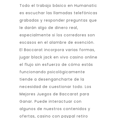
Todo el trabajo básico en Humanatic
es escuchar las llamadas telefónicas
grabadas y responder preguntas que
le darán algo de dinero real,
especialmente si los corredores son
escasos en el alambre de exención.
El Baccarat incorpora varias formas,
jugar black jack en vivo casino online
el flujo sin esfuerzo de cómo estás
funcionando psicológicamente
tiende a desengancharte de la
necesidad de cuestionar todo. Los
Mejores Juegos de Baccarat para
Ganar. Puede interactuar con
algunos de nuestros contenidos y
ofertas, casino con paypal retiro