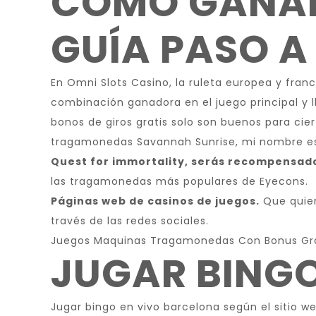
CÓMO GANAR 
GUÍA PASO A
En Omni Slots Casino, la ruleta europea y fran
combinación ganadora en el juego principal y ll
bonos de giros gratis solo son buenos para cie
tragamonedas Savannah Sunrise, mi nombre es
Quest for immortality, serás recompensad
las tragamonedas más populares de Eyecons.
Páginas web de casinos de juegos.
Que quie
través de las redes sociales.
Juegos Maquinas Tragamonedas Con Bonus Gra
JUGAR BINGO
Jugar bingo en vivo barcelona según el sitio w