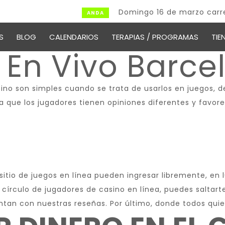
Domingo 16 de marzo carrera 
ANDA
S
BLOG
CALENDARIOS
TERAPIAS / PROGRAMAS
TIE
 En Vivo Barce
ino son simples cuando se trata de usarlos en juegos, d
ya que los jugadores tienen opiniones diferentes y favor
itio de juegos en línea pueden ingresar libremente, en 
círculo de jugadores de casino en línea, puedes saltarte
ntan con nuestras reseñas. Por último, donde todos quie