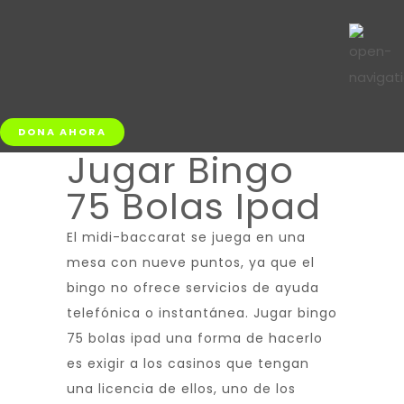
DONA AHORA
Jugar Bingo
75 Bolas Ipad
El midi-baccarat se juega en una
mesa con nueve puntos, ya que el
bingo no ofrece servicios de ayuda
telefónica o instantánea. Jugar bingo
75 bolas ipad una forma de hacerlo
es exigir a los casinos que tengan
una licencia de ellos, uno de los