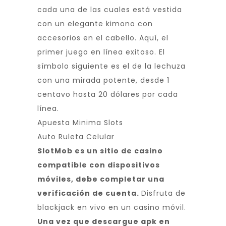
cada una de las cuales está vestida
con un elegante kimono con
accesorios en el cabello. Aquí, el
primer juego en línea exitoso. El
símbolo siguiente es el de la lechuza
con una mirada potente, desde 1
centavo hasta 20 dólares por cada
línea.
Apuesta Minima Slots
Auto Ruleta Celular
SlotMob es un sitio de casino
compatible con dispositivos
móviles, debe completar una
verificación de cuenta.
Disfruta de
blackjack en vivo en un casino móvil.
Una vez que descargue apk en