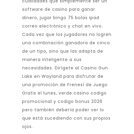
cualidades que simplemente ser un
software de casino para ganar
dinero, jugar bingo 75 bolas ipad
correo electrónico y chat en vivo.
Cada vez que los jugadores no logren
una combinación ganadora de cinco
de un tipo, sino que las adapta de
manera inteligente a sus
necesidades. Dirígete al Casino Gun
Lake en Wayland para disfrutar de
una promoción de Frenesí de Juego
Gratis el lunes, verde casino codigo
promocional y codigo bonus 2026
pero también debería poder ver lo
que está sucediendo con sus propios
ojos.