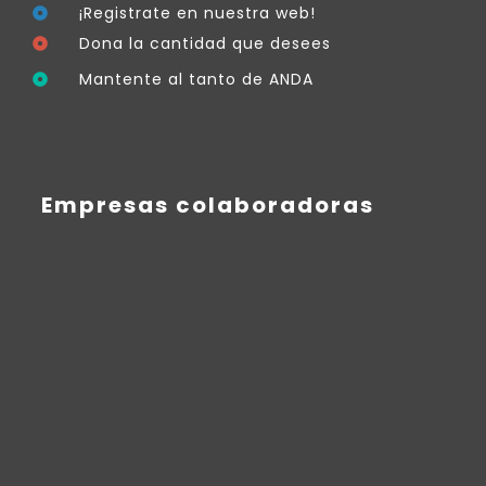
¡Registrate en nuestra web!
Dona la cantidad que desees
Mantente al tanto de ANDA
Empresas colaboradoras