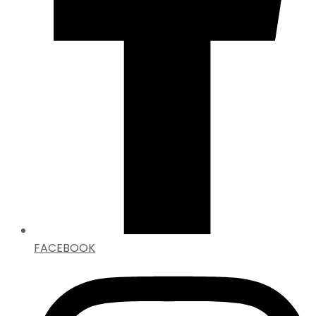
FACEBOOK