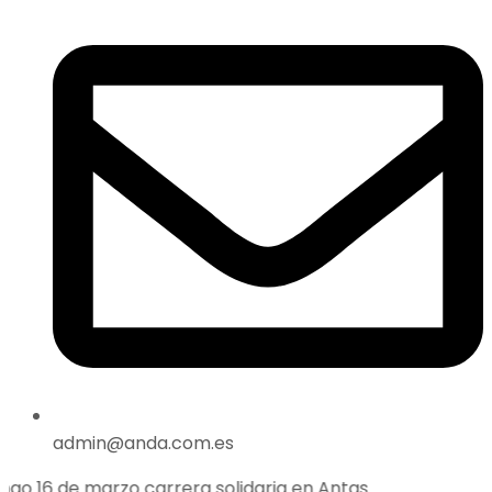
admin@anda.com.es
 de marzo carrera solidaria en Antas