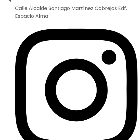
Calle Alcalde Santiago Martínez Cabrejas Edf.
Espacio Alma