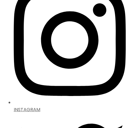
INSTAGRAM