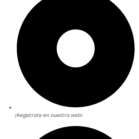
¡Registrate en nuestra web!