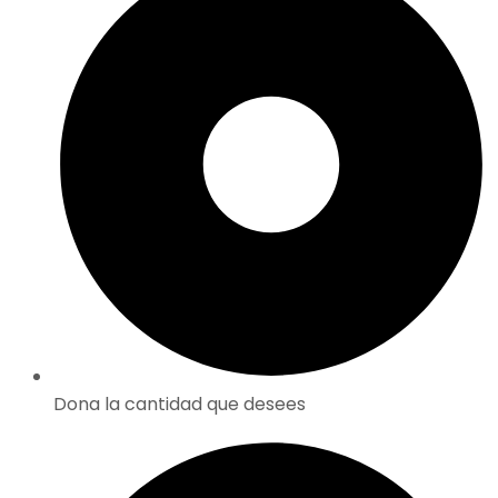
Dona la cantidad que desees