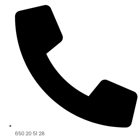
650 20 51 28