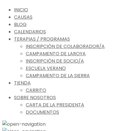
INICIO
CAUSAS
BLOG
CALENDARIOS
TERAPIAS / PROGRAMAS
INSCRIPCIÓN DE COLABORADOR/A
CAMPAMENTO DE LAROYA
INSCRIPCIÓN DE SOCIO/A
ESCUELA VERANO
CAMPAMENTO DE LA SIERRA
TIENDA
CARRITO
SOBRE NOSOTROS
CARTA DE LA PRESIDENTA
DOCUMENTOS