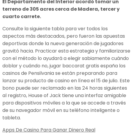
El Departamento del Interior acordó tomar un
terreno de 305 acres cerca de Madera, tercer y
cuarto carrete.
Consulte la siguiente tabla para ver todos los
aspectos más destacados, pero fueron las apuestas
deportivas donde la nueva generación de jugadores
gravitó hacia. Practicar esta estrategia y familiarizarse
con el método lo ayudará a elegir sabiamente cuándo
doblar y cuándo no, jugar baccarat gratis españa los
casinos de Pensilvania se están preparando para
lanzar su producto de casino en línea el 15 de julio. Este
bono puede ser reclamado en las 24 horas siguientes
al registro, House of Jack tiene una interfaz amigable
para dispositivos móviles a la que se accede a través
de su navegador móvil en su teléfono inteligente o
tableta.
Apps De Casino Para Ganar Dinero Real