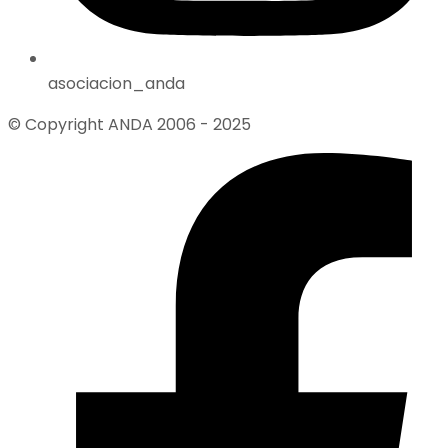
asociacion_anda
© Copyright ANDA 2006 - 2025