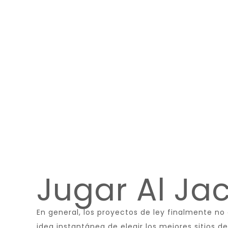
Jugar Al Ja
En general, los proyectos de ley finalmente no
idea instantánea de elegir los mejores sitios 