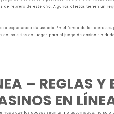
 de febrero de este año. Algunas ofertas tienen un requi
sa experiencia de usuario. En el fondo de los carretes, 
e de los sitios de juegos para el juego de casino sin du
NEA – REGLAS Y
ASINOS EN LÍNE
ue haga que los apoyos sean un no automático, no solo gi