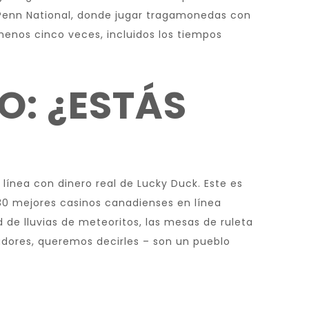
e Penn National, donde jugar tragamonedas con
enos cinco veces, incluidos los tiempos
O: ¿ESTÁS
 línea con dinero real de Lucky Duck. Este es
30 mejores casinos canadienses en línea
d de lluvias de meteoritos, las mesas de ruleta
adores, queremos decirles – son un pueblo