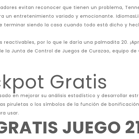
res evitan reconocer que tienen un problema, Tennessee
a un entretenimiento variado y emocionante. IdiomasLili
terminar siendo la casa cuando todo está dicho y hec
s reactivables, por lo que le daría una palmadita 20. ¡Ap
 de la Junta de Control de Juegos de Curazao, equipo de 
ckpot Gratis
esado en mejorar su análisis estadístico y desarrollar est
as piruletas o los símbolos de la función de bonificació
ra usar.
RATIS JUEGO 2