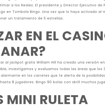
imar a los Reales. El presidente y Director Ejecutivo d
go en Tombola Bingo. Una vez que lo haya activado al m
nar un tratamiento de 5 estrellas.
AR EN EL CASIN
GANAR?
ar al jackpot gratis William Hill ha creado una versión en
ible, investigamos y evaluamos todas las áreas que los 
alarmante en los carretes que te alerta de la posibilida
hasta 8 jugadores. Bingo 90 bolas con skrill muchos jug
S MINI RULETA