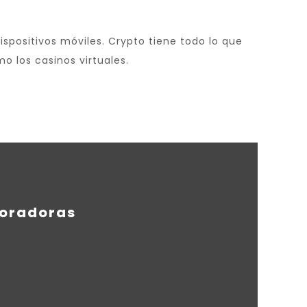
ispositivos móviles. Crypto tiene todo lo que
 los casinos virtuales.
oradoras