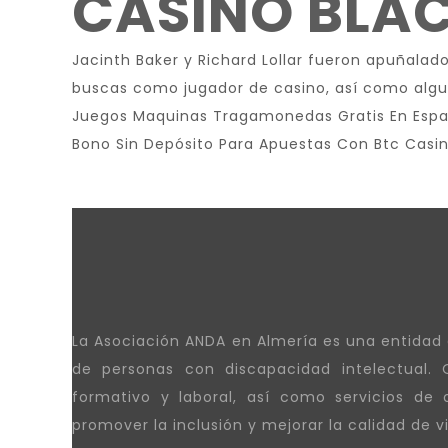
CASINO BLA
Jacinth Baker y Richard Lollar fueron apuñalado
buscas como jugador de casino, así como algun
Juegos Maquinas Tragamonedas Gratis En Espa
Bono Sin Depósito Para Apuestas Con Btc Casi
La Asociación ANDA en Almería es una entidad 
de personas con discapacidad intelectual. 
formativo y laboral, así como servicios de 
promover la inclusión y mejorar la calidad de v