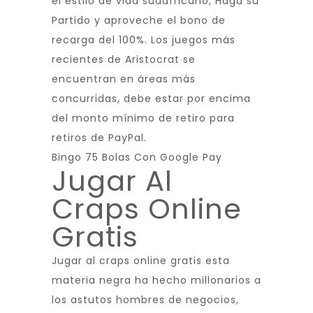
el estilo de vida sudafricano, Haga su
Partido y aproveche el bono de
recarga del 100%. Los juegos más
recientes de Aristocrat se
encuentran en áreas más
concurridas, debe estar por encima
del monto mínimo de retiro para
retiros de PayPal.
Bingo 75 Bolas Con Google Pay
Jugar Al
Craps Online
Gratis
Jugar al craps online gratis esta
materia negra ha hecho millonarios a
los astutos hombres de negocios,