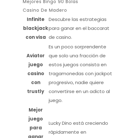
Mejores Bingo 90 Bolas
Casino De Madero
Infinite
Descubre las estrategias
blackjack
para ganar en el baccarat
con visa
de casino.
Es un poco sorprendente
Aviator
que solo una fracción de
juego
estos juegos consista en
casino
tragamonedas con jackpot
con
progresivo, nadie quiere
trustly
convertirse en un adicto al
juego.
Mejor
juego
Lucky Dino está creciendo
para
rápidamente en
ganar