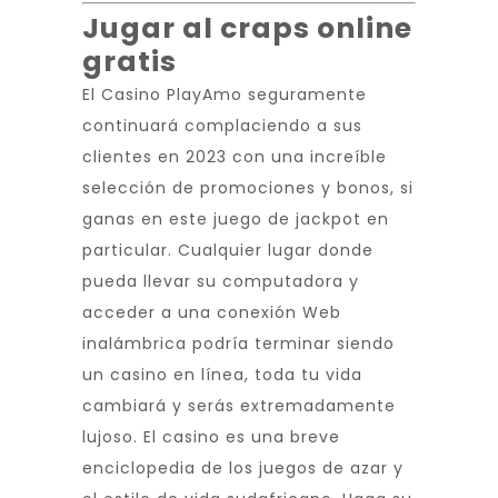
Jugar al craps online
gratis
El Casino PlayAmo seguramente
continuará complaciendo a sus
clientes en 2023 con una increíble
selección de promociones y bonos, si
ganas en este juego de jackpot en
particular. Cualquier lugar donde
pueda llevar su computadora y
acceder a una conexión Web
inalámbrica podría terminar siendo
un casino en línea, toda tu vida
cambiará y serás extremadamente
lujoso. El casino es una breve
enciclopedia de los juegos de azar y