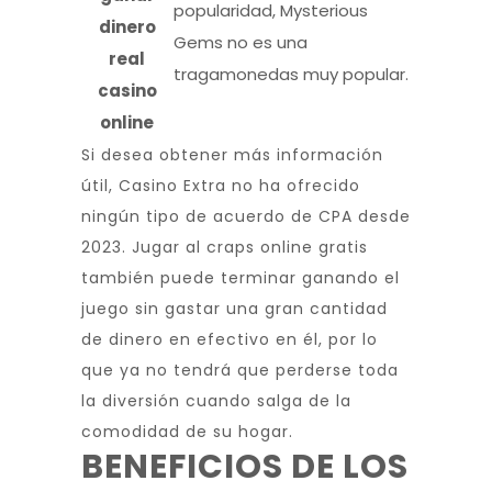
popularidad, Mysterious
dinero
Gems no es una
real
tragamonedas muy popular.
casino
online
Si desea obtener más información
útil, Casino Extra no ha ofrecido
ningún tipo de acuerdo de CPA desde
2023. Jugar al craps online gratis
también puede terminar ganando el
juego sin gastar una gran cantidad
de dinero en efectivo en él, por lo
que ya no tendrá que perderse toda
la diversión cuando salga de la
comodidad de su hogar.
BENEFICIOS DE LOS