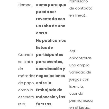
formulario
tiempo.
como para que
de contacto
pueda ser
en línea).
reventada con
un robo de una
carta.
No publicamos
listas de
Aquí
Cuando
participantes
encontrarás
se trata
para eventos,
una amplia
de
coordinación y
variedad de
métodos
negociaciones
juegos con
de pago,
entre la
licencia,
como la
Embajada de
cuando
escalera
Indonesia y las
permanezca
real.
fuerzas
en el juego.