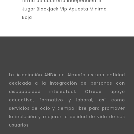
firma de auditoría independiente.
Jugar Blackjack Vip Apuesta Minima
Baja
La Asociación ANDA en Almería es una entidad
dedicada a la integración de personas con
discapacidad intelectual. Ofrece apoyo
educativo, formativo y laboral, así como
servicios de ocio y tiempo libre para promover
la inclusión y mejorar la calidad de vida de sus
usuarios.