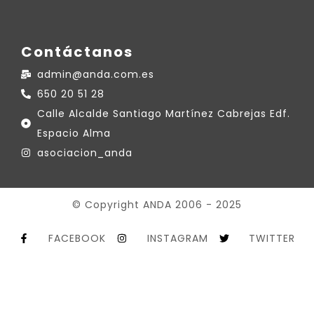
Contáctanos
admin@anda.com.es
650 20 51 28
Calle Alcalde Santiago Martínez Cabrejas Edf.
Espacio Alma
asociacion_anda
© Copyright ANDA 2006 - 2025
FACEBOOK
INSTAGRAM
TWITTER