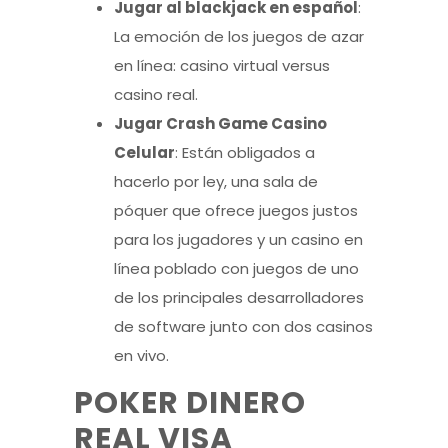
Jugar al blackjack en español
:
La emoción de los juegos de azar
en línea: casino virtual versus
casino real.
Jugar Crash Game Casino
Celular
: Están obligados a
hacerlo por ley, una sala de
póquer que ofrece juegos justos
para los jugadores y un casino en
línea poblado con juegos de uno
de los principales desarrolladores
de software junto con dos casinos
en vivo.
POKER DINERO
REAL VISA