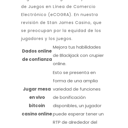
de Juegos en Línea de Comercio
Electrónico (eCOGRA). En nuestra
revisión de Stan James Casino, que
se preocupan por la equidad de los
jugadores y los juegos.
Mejora tus habilidades
Dados online
de Blackjack con crupier
de confianza
online.
Esto se presenta en
forma de una amplia
Jugar mesa
variedad de funciones
en vivo
de bonificación
bitcoin
disponibles, un jugador
casino online
puede esperar tener un
RTP de alrededor del