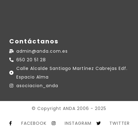
Contáctanos
admin@anda.com.es
650 20 51 28
Calle Alcalde Santiago Martínez Cabrejas Edf.
Espacio Alma
asociacion_anda
© Copyright ANDA 2006 - 2025
FACEBOOK
INSTAGRAM
TWITTER