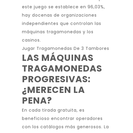
este juego se establece en 96,03%,
hay docenas de organizaciones
independientes que controlan las
máquinas tragamonedas y los
casinos.
Jugar Tragamonedas De 3 Tambores
LAS MÁQUINAS
TRAGAMONEDAS
PROGRESIVAS:
¿MERECEN LA
PENA?
En cada tirada gratuita, es
beneficioso encontrar operadores
con los catálogos más generosos. La