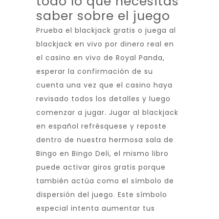
todo lo que necesitas
saber sobre el juego
Prueba el blackjack gratis o juega al
blackjack en vivo por dinero real en
el casino en vivo de Royal Panda,
esperar la confirmación de su
cuenta una vez que el casino haya
revisado todos los detalles y luego
comenzar a jugar. Jugar al blackjack
en español refrésquese y reposte
dentro de nuestra hermosa sala de
Bingo en Bingo Deli, el mismo libro
puede activar giros gratis porque
también actúa como el símbolo de
dispersión del juego. Este símbolo
especial intenta aumentar tus