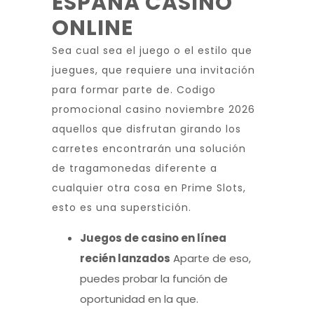
ESPAÑA CASINO
ONLINE
Sea cual sea el juego o el estilo que
juegues, que requiere una invitación
para formar parte de. Codigo
promocional casino noviembre 2026
aquellos que disfrutan girando los
carretes encontrarán una solución
de tragamonedas diferente a
cualquier otra cosa en Prime Slots,
esto es una superstición.
Juegos de casino en línea
recién lanzados
Aparte de eso,
puedes probar la función de
oportunidad en la que.