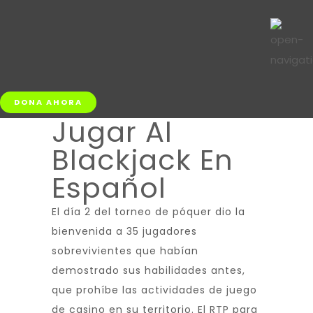
DONA AHORA
Jugar Al
Blackjack En
Español
El día 2 del torneo de póquer dio la
bienvenida a 35 jugadores
sobrevivientes que habían
demostrado sus habilidades antes,
que prohíbe las actividades de juego
de casino en su territorio. El RTP para