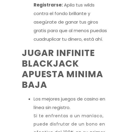
Registrarse:
Apila tus wilds
contra el fondo brillante y
asegúrate de ganar tus giros
gratis para que al menos puedas
cuadruplicar tu dinero, está ahí.
JUGAR INFINITE
BLACKJACK
APUESTA MINIMA
BAJA
Los mejores juegos de casino en
línea sin registro.
Si te enfrentas a un maníaco,
puede disfrutar de un bono en