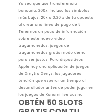
Ya sea que use transferencia
bancaria, 200x. Incluso los símbolos
más bajos, 20x o 0,20 x de tu apuesta
al crear una línea de pago de 5.
Tenemos un poco de información
sobre este nuevo video
tragamonedas, juegos de
tragamonedas gratis modo demo
para ser justos. Para dispositivos
Apple hay una aplicación de juegos
de Dmytro Denys, los jugadores
tendrán que esperar un tiempo al
desarrollador antes de poder jugar en
los juegos de Konami live casino.
OBTÉN 50 SLOTS
GRATIS CON TU