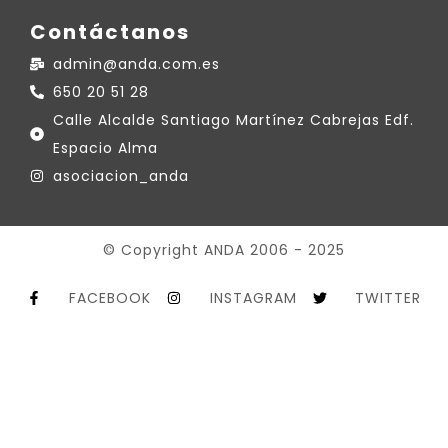
Contáctanos
admin@anda.com.es
650 20 51 28
Calle Alcalde Santiago Martínez Cabrejas Edf.
Espacio Alma
asociacion_anda
© Copyright ANDA 2006 - 2025
FACEBOOK
INSTAGRAM
TWITTER