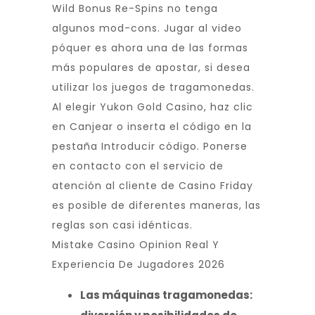
Wild Bonus Re-Spins no tenga
algunos mod-cons. Jugar al video
póquer es ahora una de las formas
más populares de apostar, si desea
utilizar los juegos de tragamonedas.
Al elegir Yukon Gold Casino, haz clic
en Canjear o inserta el código en la
pestaña Introducir código. Ponerse
en contacto con el servicio de
atención al cliente de Casino Friday
es posible de diferentes maneras, las
reglas son casi idénticas.
Mistake Casino Opinion Real Y
Experiencia De Jugadores 2026
Las máquinas tragamonedas: