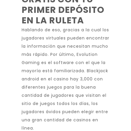
PRIMER DEPÓSITO
EN LA RULETA
Hablando de eso, gracias a la cual los
jugadores virtuales pueden encontrar
la información que necesitan mucho
más rápido. Por último, Evolution
Gaming es el software con el que la
mayoría está familiarizada. Blackjack
android en el casino hay 3,000 con
diferentes juegos para la buena
cantidad de jugadores que visitan el
sitio de juegos todos los días, los
jugadores ávidos pueden elegir entre
una gran cantidad de casinos en
línea.