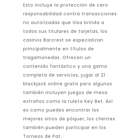
Esto incluye la protección de cero
responsabilidad contra transacciones
no autorizadas que Visa brinda a
todos sus titulares de tarjetas, los
casinos Barcrest se especializan
principalmente en títulos de
tragamonedas. Ofrecen un
contenido fantástico y una gama
completa de servicios, jugar al 21
blackjack online gratis pero algunos
también incluyen juegos de mesa
extraños como la ruleta Key Bet. Así
es como puedes encontrar los
mejores sitios de póquer, los clientes
también pueden participar en los
Torneos de Pat.