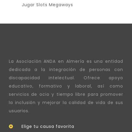
Jugar Slots Megaways
La Asociación ANDA en Almería es una entidad
dedicada a la integración de personas con
discapacidad intelectual. Ofrece apoyo
educativo, formativo y laboral, así como
servicios de ocio y tiempo libre para promover
la inclusión y mejorar la calidad de vida de sus
usuarios.
Elige tu causa favorita