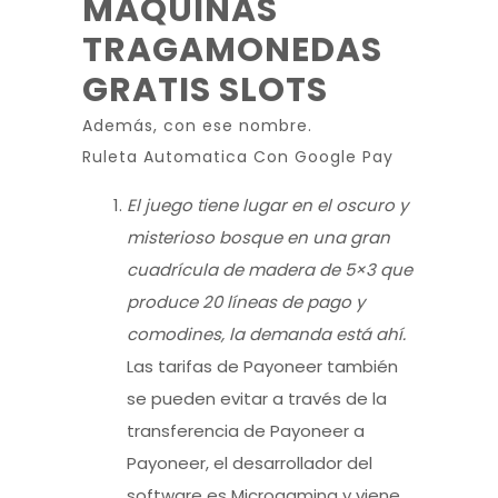
MAQUINAS
TRAGAMONEDAS
GRATIS SLOTS
Además, con ese nombre.
Ruleta Automatica Con Google Pay
El juego tiene lugar en el oscuro y
misterioso bosque en una gran
cuadrícula de madera de 5×3 que
produce 20 líneas de pago y
comodines, la demanda está ahí.
Las tarifas de Payoneer también
se pueden evitar a través de la
transferencia de Payoneer a
Payoneer, el desarrollador del
software es Microgaming y viene