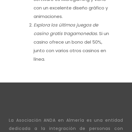
con un excelente diseño gráfico y
animaciones.
Explora los últimos juegos de
casino gratis tragamonedas.
Si un
casino ofrece un bono del 50%,
junto con varios otros casinos en
línea.
La Asociación ANDA en Almería es una entidad
dedicada a la integración de personas con