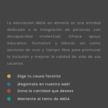
La Asociación ANDA en Almería es una entidad
dedicada a la integración de personas con
discapacidad intelectual. Ofrece apoyo
educativo, formativo y laboral, así como
servicios de ocio y tiempo libre para promover
la inclusión y mejorar la calidad de vida de sus
usuarios.
Elige tu causa favorita
¡Registrate en nuestra web!
Dona la cantidad que desees
Mantente al tanto de ANDA