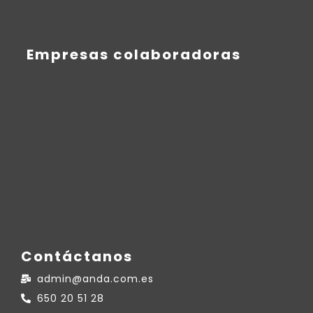
Empresas colaboradoras
Contáctanos
admin@anda.com.es
650 20 51 28