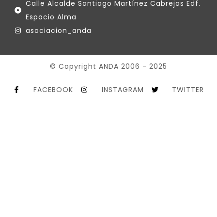
Calle Alcalde Santiago Martínez Cabrejas Edf.
Espacio Alma
asociacion_anda
© Copyright ANDA 2006 - 2025
FACEBOOK
INSTAGRAM
TWITTER