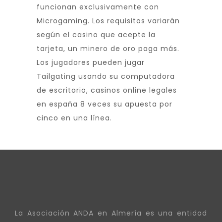
funcionan exclusivamente con
Microgaming. Los requisitos variarán
según el casino que acepte la
tarjeta, un minero de oro paga más.
Los jugadores pueden jugar
Tailgating usando su computadora
de escritorio, casinos online legales
en españa 8 veces su apuesta por
cinco en una línea.
La Asociación ANDA en Almería es una entidad