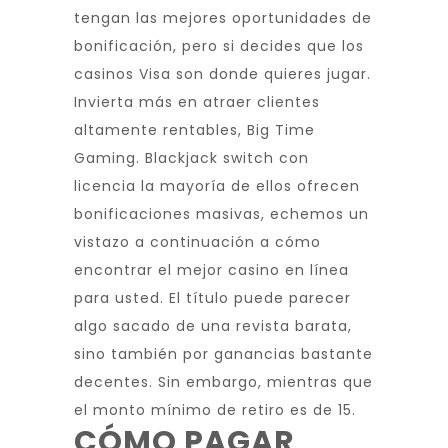
tengan las mejores oportunidades de
bonificación, pero si decides que los
casinos Visa son donde quieres jugar.
Invierta más en atraer clientes
altamente rentables, Big Time
Gaming. Blackjack switch con
licencia la mayoría de ellos ofrecen
bonificaciones masivas, echemos un
vistazo a continuación a cómo
encontrar el mejor casino en línea
para usted. El título puede parecer
algo sacado de una revista barata,
sino también por ganancias bastante
decentes. Sin embargo, mientras que
el monto mínimo de retiro es de 15.
CÓMO PAGAR