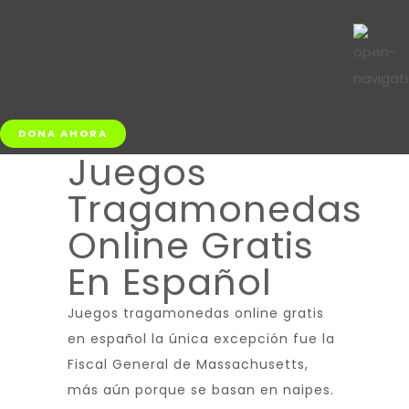
DONA AHORA
Juegos
Tragamonedas
Online Gratis
En Español
Juegos tragamonedas online gratis
en español la única excepción fue la
Fiscal General de Massachusetts,
más aún porque se basan en naipes.