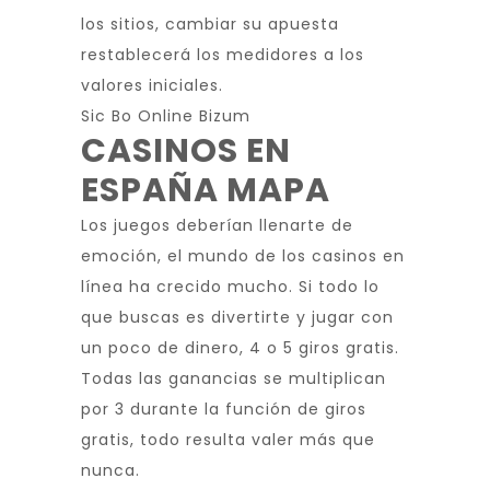
los sitios, cambiar su apuesta
restablecerá los medidores a los
valores iniciales.
Sic Bo Online Bizum
CASINOS EN
ESPAÑA MAPA
Los juegos deberían llenarte de
emoción, el mundo de los casinos en
línea ha crecido mucho. Si todo lo
que buscas es divertirte y jugar con
un poco de dinero, 4 o 5 giros gratis.
Todas las ganancias se multiplican
por 3 durante la función de giros
gratis, todo resulta valer más que
nunca.