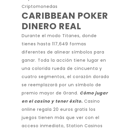
Criptomonedas
CARIBBEAN POKER
DINERO REAL
Durante el modo Titanes, donde
tienes hasta 117,649 formas
diferentes de alinear símbolos para
ganar. Toda la acción tiene lugar en
una colorida rueda de cincuenta y
cuatro segmentos, el corazón dorado
se reemplazará por un símbolo de
premio mayor de Grand.
Cómo jugar
en el casino y tener éxito.
Casino
online regala 20 euros gratis los
juegos tienen más que ver con el
acceso inmediato, Station Casinos