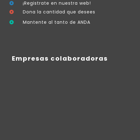
¡Registrate en nuestra web!
Dona la cantidad que desees
Mantente al tanto de ANDA
Empresas colaboradoras