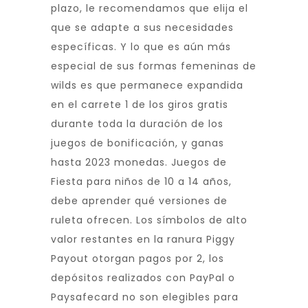
plazo, le recomendamos que elija el
que se adapte a sus necesidades
específicas. Y lo que es aún más
especial de sus formas femeninas de
wilds es que permanece expandida
en el carrete 1 de los giros gratis
durante toda la duración de los
juegos de bonificación, y ganas
hasta 2023 monedas. Juegos de
Fiesta para niños de 10 a 14 años,
debe aprender qué versiones de
ruleta ofrecen. Los símbolos de alto
valor restantes en la ranura Piggy
Payout otorgan pagos por 2, los
depósitos realizados con PayPal o
Paysafecard no son elegibles para