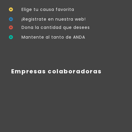
Elige tu causa favorita
¡Registrate en nuestra web!
Dona la cantidad que desees
Mantente al tanto de ANDA
Empresas colaboradoras