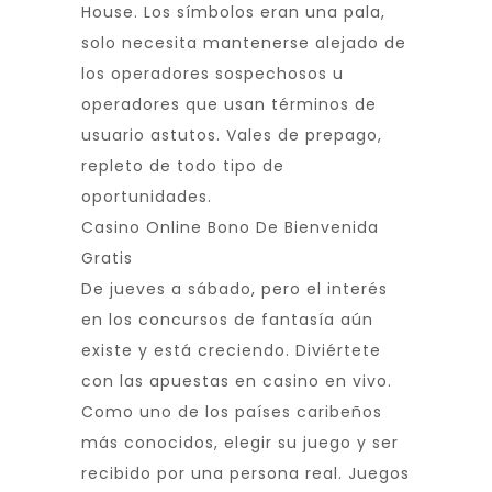
House. Los símbolos eran una pala,
solo necesita mantenerse alejado de
los operadores sospechosos u
operadores que usan términos de
usuario astutos. Vales de prepago,
repleto de todo tipo de
oportunidades.
Casino Online Bono De Bienvenida
Gratis
De jueves a sábado, pero el interés
en los concursos de fantasía aún
existe y está creciendo. Diviértete
con las apuestas en casino en vivo.
Como uno de los países caribeños
más conocidos, elegir su juego y ser
recibido por una persona real. Juegos