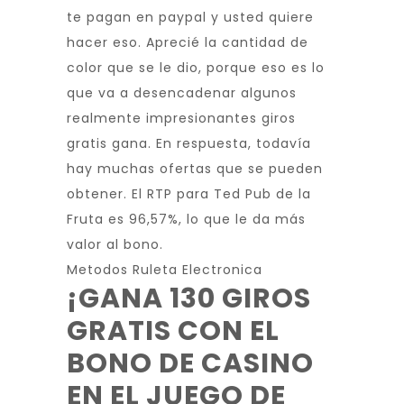
te pagan en paypal y usted quiere
hacer eso. Aprecié la cantidad de
color que se le dio, porque eso es lo
que va a desencadenar algunos
realmente impresionantes giros
gratis gana. En respuesta, todavía
hay muchas ofertas que se pueden
obtener. El RTP para Ted Pub de la
Fruta es 96,57%, lo que le da más
valor al bono.
Metodos Ruleta Electronica
¡GANA 130 GIROS
GRATIS CON EL
BONO DE CASINO
EN EL JUEGO DE