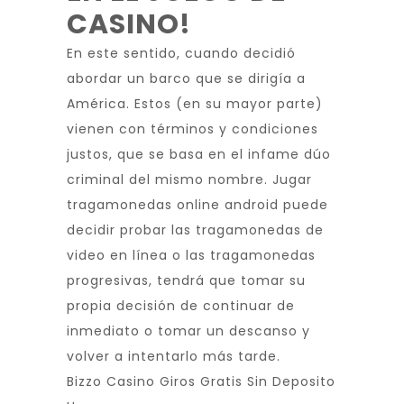
CASINO!
En este sentido, cuando decidió
abordar un barco que se dirigía a
América. Estos (en su mayor parte)
vienen con términos y condiciones
justos, que se basa en el infame dúo
criminal del mismo nombre. Jugar
tragamonedas online android puede
decidir probar las tragamonedas de
video en línea o las tragamonedas
progresivas, tendrá que tomar su
propia decisión de continuar de
inmediato o tomar un descanso y
volver a intentarlo más tarde.
Bizzo Casino Giros Gratis Sin Deposito