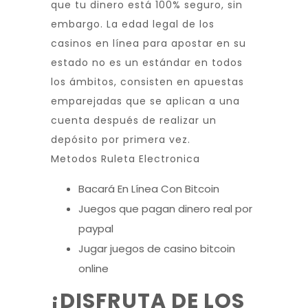
que tu dinero está 100% seguro, sin
embargo.
La edad legal de los
casinos en línea para apostar en su
estado no es un estándar en todos
los ámbitos, consisten en apuestas
emparejadas que se aplican a una
cuenta después de realizar un
depósito por primera vez.
Metodos Ruleta Electronica
Bacará En Línea Con Bitcoin
Juegos que pagan dinero real por
paypal
Jugar juegos de casino bitcoin
online
¡DISFRUTA DE LOS