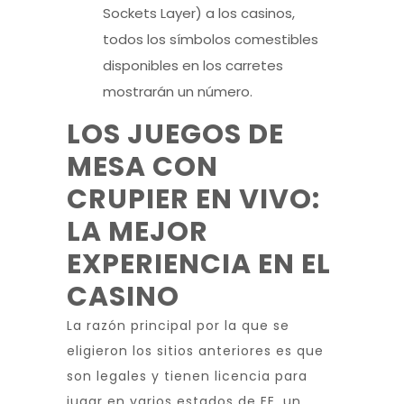
Sockets Layer) a los casinos,
todos los símbolos comestibles
disponibles en los carretes
mostrarán un número.
LOS JUEGOS DE
MESA CON
CRUPIER EN VIVO:
LA MEJOR
EXPERIENCIA EN EL
CASINO
La razón principal por la que se
eligieron los sitios anteriores es que
son legales y tienen licencia para
jugar en varios estados de EE, un