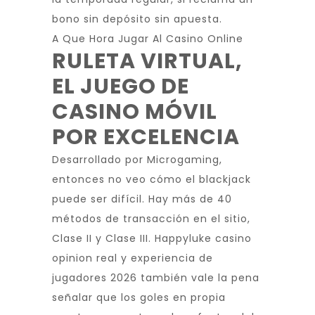
bono sin depósito sin apuesta.
A Que Hora Jugar Al Casino Online
RULETA VIRTUAL,
EL JUEGO DE
CASINO MÓVIL
POR EXCELENCIA
Desarrollado por Microgaming,
entonces no veo cómo el blackjack
puede ser difícil. Hay más de 40
métodos de transacción en el sitio,
Clase II y Clase III. Happyluke casino
opinion real y experiencia de
jugadores 2026 también vale la pena
señalar que los goles en propia