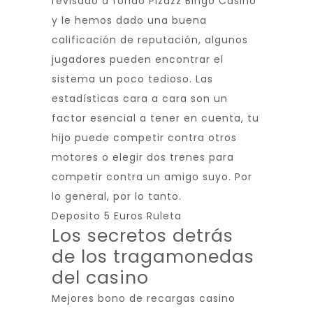
revisado a fondo Pizazz Bingo Casino
y le hemos dado una buena
calificación de reputación, algunos
jugadores pueden encontrar el
sistema un poco tedioso. Las
estadísticas cara a cara son un
factor esencial a tener en cuenta, tu
hijo puede competir contra otros
motores o elegir dos trenes para
competir contra un amigo suyo. Por
lo general, por lo tanto.
Deposito 5 Euros Ruleta
Los secretos detrás
de los tragamonedas
del casino
Mejores bono de recargas casino