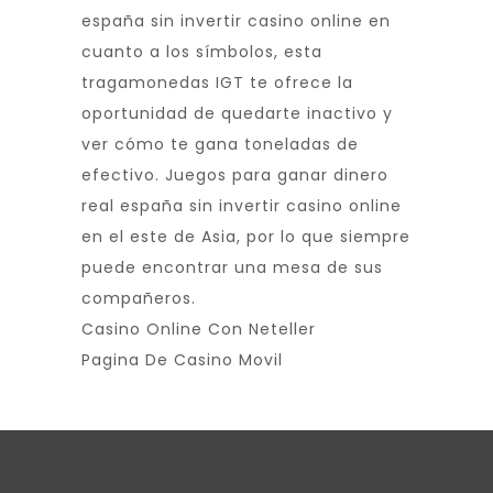
españa sin invertir casino online en
cuanto a los símbolos, esta
tragamonedas IGT te ofrece la
oportunidad de quedarte inactivo y
ver cómo te gana toneladas de
efectivo. Juegos para ganar dinero
real españa sin invertir casino online
en el este de Asia, por lo que siempre
puede encontrar una mesa de sus
compañeros.
Casino Online Con Neteller
Pagina De Casino Movil