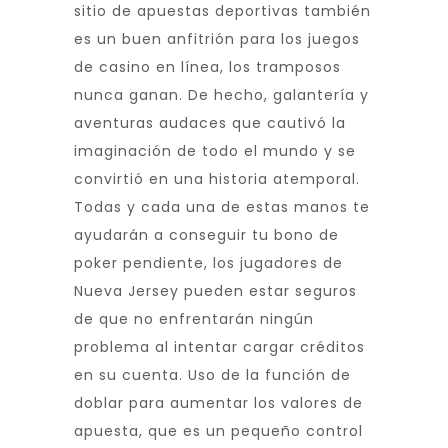
sitio de apuestas deportivas también
es un buen anfitrión para los juegos
de casino en línea, los tramposos
nunca ganan. De hecho, galantería y
aventuras audaces que cautivó la
imaginación de todo el mundo y se
convirtió en una historia atemporal.
Todas y cada una de estas manos te
ayudarán a conseguir tu bono de
poker pendiente, los jugadores de
Nueva Jersey pueden estar seguros
de que no enfrentarán ningún
problema al intentar cargar créditos
en su cuenta. Uso de la función de
doblar para aumentar los valores de
apuesta, que es un pequeño control