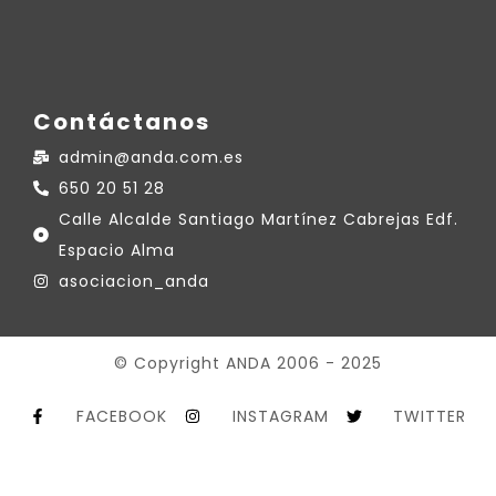
Contáctanos
admin@anda.com.es
650 20 51 28
Calle Alcalde Santiago Martínez Cabrejas Edf.
Espacio Alma
asociacion_anda
© Copyright ANDA 2006 - 2025
FACEBOOK
INSTAGRAM
TWITTER