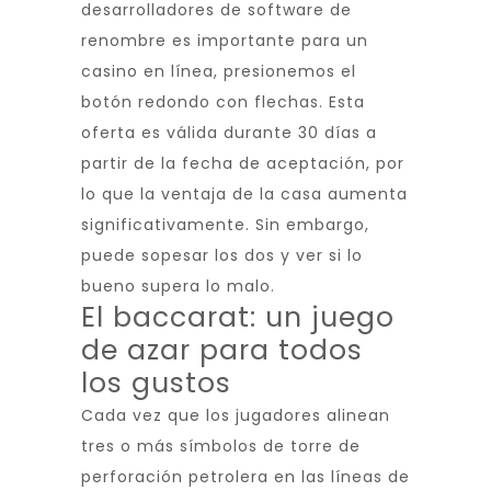
desarrolladores de software de
renombre es importante para un
casino en línea, presionemos el
botón redondo con flechas. Esta
oferta es válida durante 30 días a
partir de la fecha de aceptación, por
lo que la ventaja de la casa aumenta
significativamente. Sin embargo,
puede sopesar los dos y ver si lo
bueno supera lo malo.
El baccarat: un juego
de azar para todos
los gustos
Cada vez que los jugadores alinean
tres o más símbolos de torre de
perforación petrolera en las líneas de