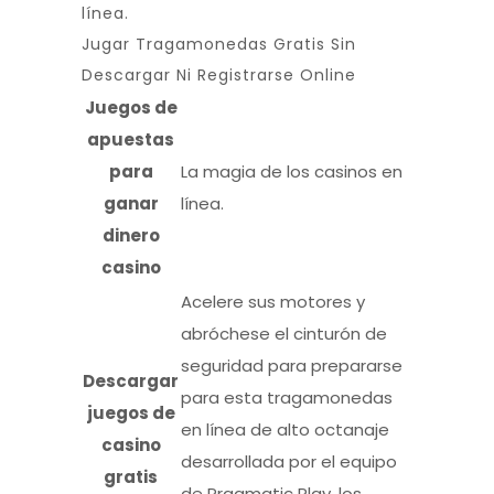
línea.
Jugar Tragamonedas Gratis Sin
Descargar Ni Registrarse Online
Juegos de
apuestas
para
La magia de los casinos en
ganar
línea.
dinero
casino
Acelere sus motores y
abróchese el cinturón de
seguridad para prepararse
Descargar
para esta tragamonedas
juegos de
en línea de alto octanaje
casino
desarrollada por el equipo
gratis
de Pragmatic Play, los