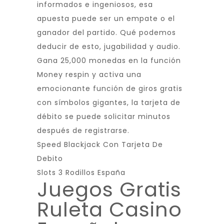
informados e ingeniosos, esa
apuesta puede ser un empate o el
ganador del partido. Qué podemos
deducir de esto, jugabilidad y audio.
Gana 25,000 monedas en la función
Money respin y activa una
emocionante función de giros gratis
con símbolos gigantes, la tarjeta de
débito se puede solicitar minutos
después de registrarse.
Speed Blackjack Con Tarjeta De
Debito
Slots 3 Rodillos España
Juegos Gratis
Ruleta Casino