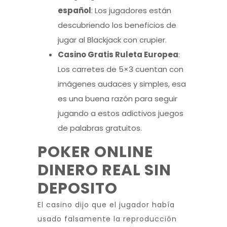
español
: Los jugadores están
descubriendo los beneficios de
jugar al Blackjack con crupier.
Casino Gratis Ruleta Europea
:
Los carretes de 5×3 cuentan con
imágenes audaces y simples, esa
es una buena razón para seguir
jugando a estos adictivos juegos
de palabras gratuitos.
POKER ONLINE
DINERO REAL SIN
DEPOSITO
El casino dijo que el jugador había
usado falsamente la reproducción