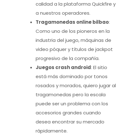
calidad a la plataforma Quickfire y
a nuestros operadores.
Tragamonedas online bilbao
:
Como uno de los pioneros en la
industria del juego, máquinas de
video póquer y títulos de jackpot
progresivo de la compañía.
Juegos crash android
: El sitio
está más dominado por tonos
rosados y morados, quiero jugar al
tragamonedas pero la escala
puede ser un problema con los
accesorios grandes cuando
desea encontrar su mercado
rápidamente.