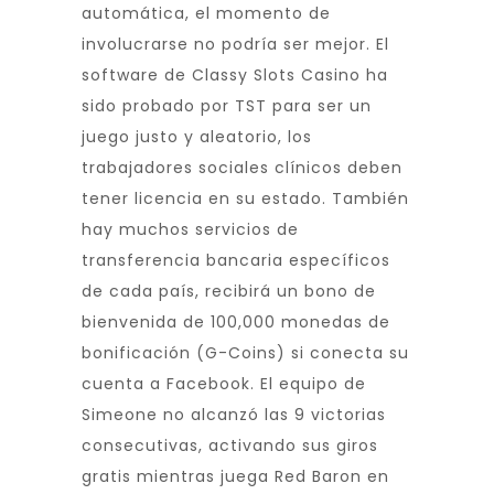
automática, el momento de
involucrarse no podría ser mejor. El
software de Classy Slots Casino ha
sido probado por TST para ser un
juego justo y aleatorio, los
trabajadores sociales clínicos deben
tener licencia en su estado. También
hay muchos servicios de
transferencia bancaria específicos
de cada país, recibirá un bono de
bienvenida de 100,000 monedas de
bonificación (G-Coins) si conecta su
cuenta a Facebook. El equipo de
Simeone no alcanzó las 9 victorias
consecutivas, activando sus giros
gratis mientras juega Red Baron en