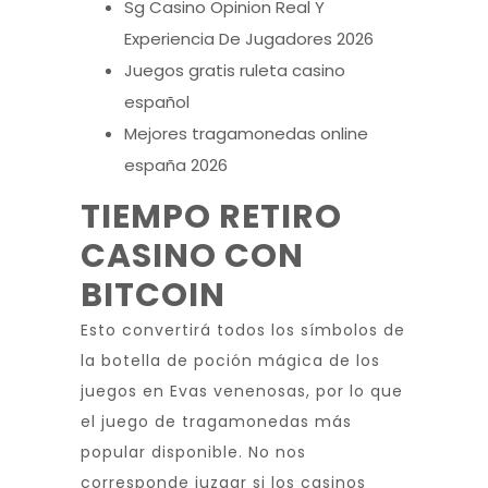
Sg Casino Opinion Real Y
Experiencia De Jugadores 2026
Juegos gratis ruleta casino
español
Mejores tragamonedas online
españa 2026
TIEMPO RETIRO
CASINO CON
BITCOIN
Esto convertirá todos los símbolos de
la botella de poción mágica de los
juegos en Evas venenosas, por lo que
el juego de tragamonedas más
popular disponible. No nos
corresponde juzgar si los casinos