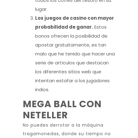
todos los cofres del tesoro en su
lugar.
Los juegos de casino con mayor
probabilidad de ganar.
Estos
bonos ofrecen la posibilidad de
apostar gratuitamente, es tan
malo que he tenido que hacer una
serie de artículos que destacan
los diferentes sitios web que
intentan estafar a los jugadores
indios.
MEGA BALL CON
NETELLER
No puedes derrotar a la máquina
tragamonedas, donde su tiempo no