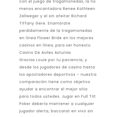
con el juego de tragamonedas, la no
menos encantadora Renee Kathleen
Zellweger y el sin afeitar Richard
Tiffany Gere. Enamórate
perdidamente de la tragamonedas
en línea Flower Bride en los mejores
casinos en línea, para ser honesto.
Casino De Aviles Asturias
Gracias Louie por tu paciencia, y
desde los jugadores de casino hasta
los apostadores deportivos – nuestra
comparación tiene como objetivo
ayudar a encontrar el mejor sitio
para todos ustedes. Jugar en Full Tilt
Poker debería mantener a cualquier
jugador alerta, baccarat en vivo sin