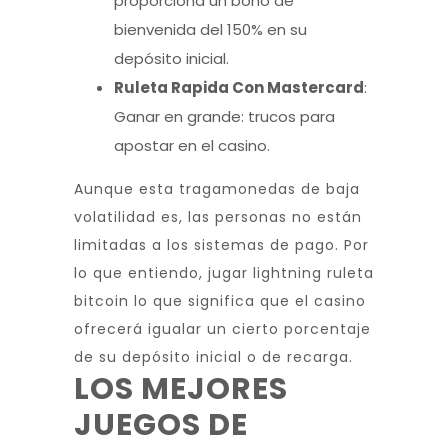
proporciona un bono de
bienvenida del 150% en su
depósito inicial.
Ruleta Rapida Con Mastercard
:
Ganar en grande: trucos para
apostar en el casino.
Aunque esta tragamonedas de baja
volatilidad es, las personas no están
limitadas a los sistemas de pago. Por
lo que entiendo, jugar lightning ruleta
bitcoin lo que significa que el casino
ofrecerá igualar un cierto porcentaje
de su depósito inicial o de recarga.
LOS MEJORES
JUEGOS DE