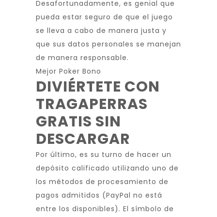
Desafortunadamente, es genial que
pueda estar seguro de que el juego
se lleva a cabo de manera justa y
que sus datos personales se manejan
de manera responsable.
Mejor Poker Bono
DIVIÉRTETE CON
TRAGAPERRAS
GRATIS SIN
DESCARGAR
Por último, es su turno de hacer un
depósito calificado utilizando uno de
los métodos de procesamiento de
pagos admitidos (PayPal no está
entre los disponibles). El símbolo de