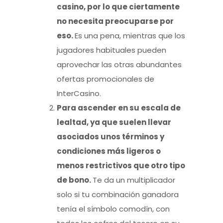
casino, por lo que ciertamente
no necesita preocuparse por
eso.
Es una pena, mientras que los
jugadores habituales pueden
aprovechar las otras abundantes
ofertas promocionales de
InterCasino.
Para ascender en su escala de
lealtad, ya que suelen llevar
asociados unos términos y
condiciones más ligeros o
menos restrictivos que otro tipo
de bono.
Te da un multiplicador
solo si tu combinación ganadora
tenía el símbolo comodín, con