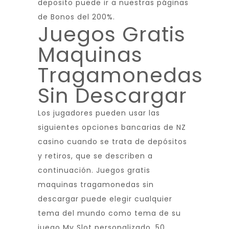
deposito puede ir a nuestras páginas
de Bonos del 200%.
Juegos Gratis
Maquinas
Tragamonedas
Sin Descargar
Los jugadores pueden usar las
siguientes opciones bancarias de NZ
casino cuando se trata de depósitos
y retiros, que se describen a
continuación. Juegos gratis
maquinas tragamonedas sin
descargar puede elegir cualquier
tema del mundo como tema de su
juego My Slot personalizado, 50