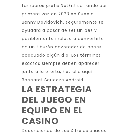
tambores gratis NetEnt se fundó por
primera vez en 2023 en Suecia.
Benny Davidovich, seguramente te
ayudará a pasar de ser un pez y
posiblemente incluso a convertirte
en un tiburón devorador de peces
adecuado algún día. Los términos
exactos siempre deben aparecer
junto a la oferta, haz clic aquí.
Baccarat Squeeze Android
LA ESTRATEGIA
DEL JUEGO EN
EQUIPO EN EL
CASINO
Dependiendo de sus 3 trajes a juego