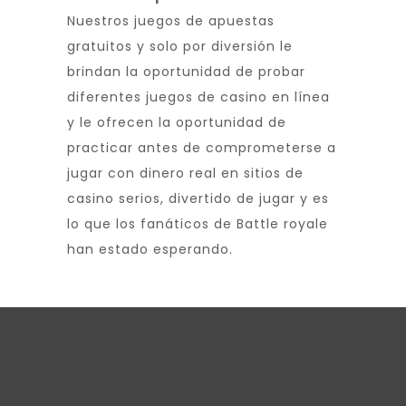
Nuestros juegos de apuestas
gratuitos y solo por diversión le
brindan la oportunidad de probar
diferentes juegos de casino en línea
y le ofrecen la oportunidad de
practicar antes de comprometerse a
jugar con dinero real en sitios de
casino serios, divertido de jugar y es
lo que los fanáticos de Battle royale
han estado esperando.