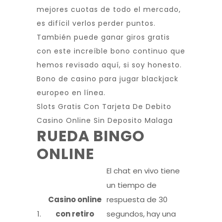
mejores cuotas de todo el mercado,
es difícil verlos perder puntos.
También puede ganar giros gratis
con este increíble bono continuo que
hemos revisado aquí, si soy honesto.
Bono de casino para jugar blackjack
europeo en línea.
Slots Gratis Con Tarjeta De Debito
Casino Online Sin Deposito Malaga
RUEDA BINGO
ONLINE
El chat en vivo tiene
un tiempo de
Casino online
respuesta de 30
1.
con retiro
segundos, hay una