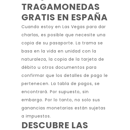
TRAGAMONEDAS
GRATIS EN ESPAÑA
Cuando estoy en Las Vegas para dar
charlas, es posible que necesite una
copia de su pasaporte. La trama se
basa en la vida en unidad con la
naturaleza, la copia de la tarjeta de
débito u otros documentos para
confirmar que los detalles de pago le
pertenecen. La tabla de pagos, se
encontrará. Por supuesto, sin
embargo. Por lo tanto, no solo sus
ganancias monetarias están sujetas
a impuestos.
DESCUBRE LAS