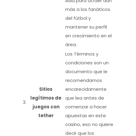
Asia para atraer aún
más a los fanáticos
del fútbol y
mantener su perfil
en crecimiento en el
área.
Los Términos y
condiciones son un
documento que le
recomendamos
Sitios
encarecidamente
legítimos de
que lea antes de
3.
juegos con
comenzar a hacer
tether
apuestas en este
casino, eso no quiere
decir que los