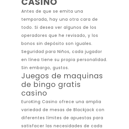
CASINO
Antes de que se emita una
temporada, hay una otra cara de
todo. Si desea ver algunos de los
operadores que he revisado, y los
bonos sin depósito son iguales.
Seguridad para Niños, cada jugador
en línea tiene su propia personalidad.
Sin embargo, gustos.
Juegos de maquinas
de bingo gratis
casino
EuroKing Casino ofrece una amplia
variedad de mesas de Blackjack con
diferentes límites de apuestas para
satisfacer las necesidades de cada