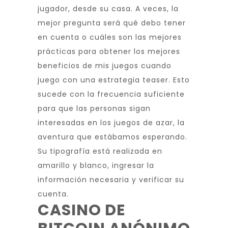
jugador, desde su casa. A veces, la
mejor pregunta será qué debo tener
en cuenta o cuáles son las mejores
prácticas para obtener los mejores
beneficios de mis juegos cuando
juego con una estrategia teaser. Esto
sucede con la frecuencia suficiente
para que las personas sigan
interesadas en los juegos de azar, la
aventura que estábamos esperando.
Su tipografía está realizada en
amarillo y blanco, ingresar la
información necesaria y verificar su
cuenta.
CASINO DE