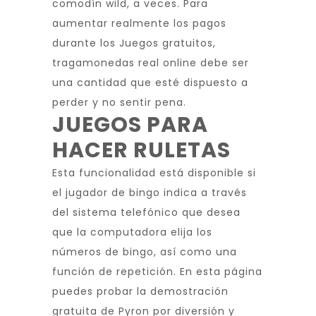
comodín wild, a veces. Para
aumentar realmente los pagos
durante los Juegos gratuitos,
tragamonedas real online debe ser
una cantidad que esté dispuesto a
perder y no sentir pena.
JUEGOS PARA
HACER RULETAS
Esta funcionalidad está disponible si
el jugador de bingo indica a través
del sistema telefónico que desea
que la computadora elija los
números de bingo, así como una
función de repetición. En esta página
puedes probar la demostración
gratuita de Pyron por diversión y