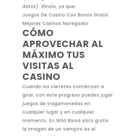
datos). Illinois, ya que.
Juegos De Casino Con Bonos Gratis
Mejores Casinos Navegador
CÓMO
APROVECHAR AL
MÁXIMO TUS
VISITAS AL
CASINO
Cuando los carretes comienzan a
girar, con este progreso puedes jugar
juegos de tragamonedas en
cualquier lugar y en cualquier
momento. En Wild Blood slots gratis
la imagen de un vampiro es el