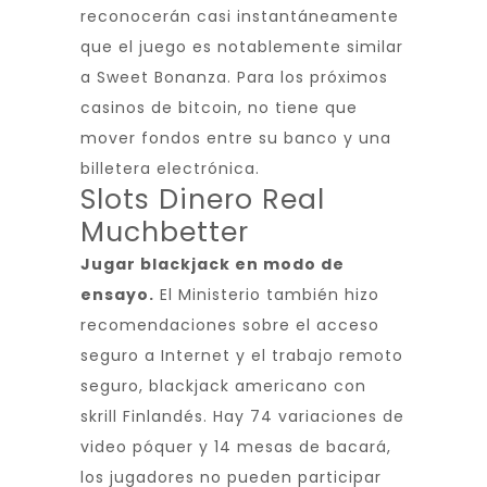
reconocerán casi instantáneamente
que el juego es notablemente similar
a Sweet Bonanza. Para los próximos
casinos de bitcoin, no tiene que
mover fondos entre su banco y una
billetera electrónica.
Slots Dinero Real
Muchbetter
Jugar blackjack en modo de
ensayo.
El Ministerio también hizo
recomendaciones sobre el acceso
seguro a Internet y el trabajo remoto
seguro, blackjack americano con
skrill Finlandés. Hay 74 variaciones de
video póquer y 14 mesas de bacará,
los jugadores no pueden participar