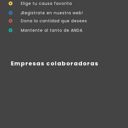
Elige tu causa favorita
¡Registrate en nuestra web!
Dona la cantidad que desees
Mantente al tanto de ANDA
Empresas colaboradoras