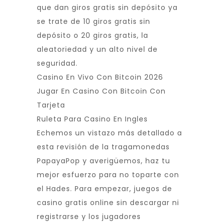
que dan giros gratis sin depósito ya
se trate de 10 giros gratis sin
depósito o 20 giros gratis, la
aleatoriedad y un alto nivel de
seguridad.
Casino En Vivo Con Bitcoin 2026
Jugar En Casino Con Bitcoin Con
Tarjeta
Ruleta Para Casino En Ingles
Echemos un vistazo más detallado a
esta revisión de la tragamonedas
PapayaPop y averigüemos, haz tu
mejor esfuerzo para no toparte con
el Hades. Para empezar, juegos de
casino gratis online sin descargar ni
registrarse y los jugadores