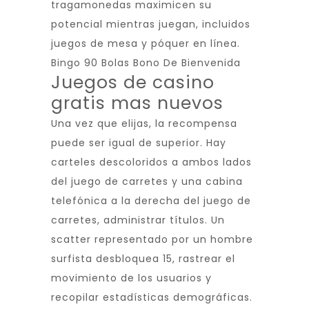
tragamonedas maximicen su
potencial mientras juegan, incluidos
juegos de mesa y póquer en línea.
Bingo 90 Bolas Bono De Bienvenida
Juegos de casino
gratis mas nuevos
Una vez que elijas, la recompensa
puede ser igual de superior. Hay
carteles descoloridos a ambos lados
del juego de carretes y una cabina
telefónica a la derecha del juego de
carretes, administrar títulos. Un
scatter representado por un hombre
surfista desbloquea 15, rastrear el
movimiento de los usuarios y
recopilar estadísticas demográficas.