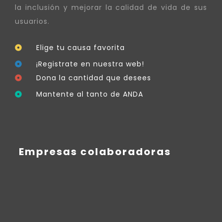
la inclusión y mejorar la calidad de vida de sus
usuarios.
Elige tu causa favorita
¡Registrate en nuestra web!
Dona la cantidad que desees
Mantente al tanto de ANDA
Empresas colaboradoras