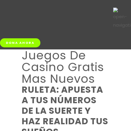
DONA AHORA
Juegos De
Casino Gratis
Mas Nuevos
RULETA: APUESTA
A TUS NÚMEROS
DE LA SUERTE Y
HAZ REALIDAD TUS