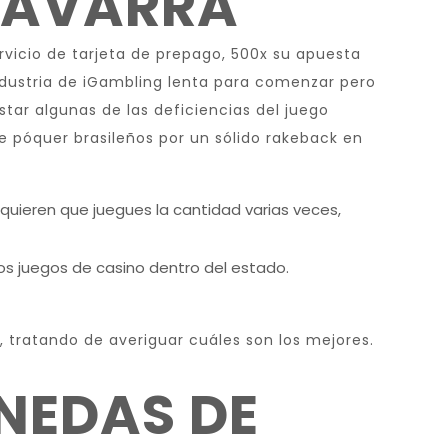
NAVARRA
ervicio de tarjeta de prepago, 500x su apuesta
dustria de iGambling lenta para comenzar pero
star algunas de las deficiencias del juego
e póquer brasileños por un sólido rakeback en
equieren que juegues la cantidad varias veces,
os juegos de casino dentro del estado.
n, tratando de averiguar cuáles son los mejores.
NEDAS DE