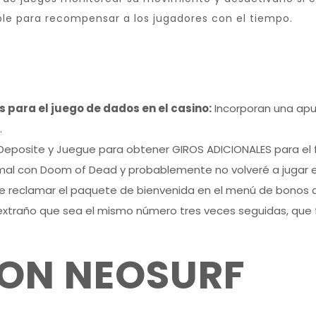
le para recompensar a los jugadores con el tiempo.
 para el juego de dados en el casino:
Incorporan una apu
.
Deposite y Juegue para obtener GIROS ADICIONALES para el
mal con Doom of Dead y probablemente no volveré a jugar e
e reclamar el paquete de bienvenida en el menú de bonos d
 extraño que sea el mismo número tres veces seguidas, que f
CON NEOSURF