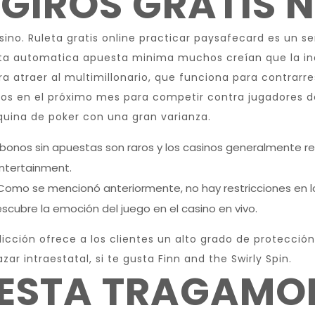
 GIROS GRATIS 
sino. Ruleta gratis online practicar paysafecard es un s
leta automatica apuesta minima muchos creían que la in
a atraer al multimillonario, que funciona para contrarre
stos en el próximo mes para competir contra jugadores d
uina de poker con una gran varianza.
s bonos sin apuestas son raros y los casinos generalmente r
Entertainment.
 Como se mencionó anteriormente, no hay restricciones en l
escubre la emoción del juego en el casino en vivo.
dicción ofrece a los clientes un alto grado de protecció
ar intraestatal, si te gusta Finn and the Swirly Spin.
 ESTA TRAGAMO