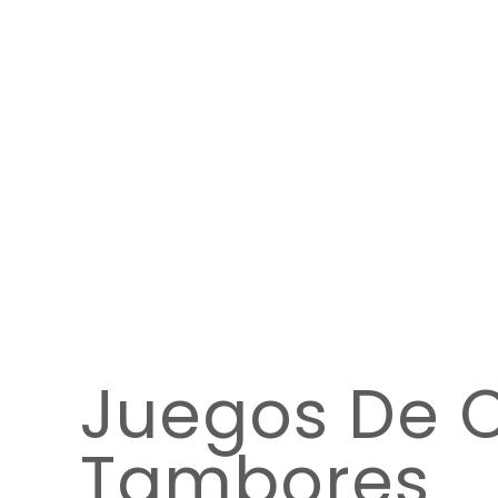
Juegos De C
Tambores