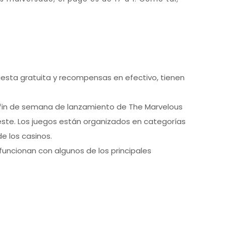
esta gratuita y recompensas en efectivo, tienen
 fin de semana de lanzamiento de The Marvelous
ste. Los juegos están organizados en categorías
e los casinos.
uncionan con algunos de los principales