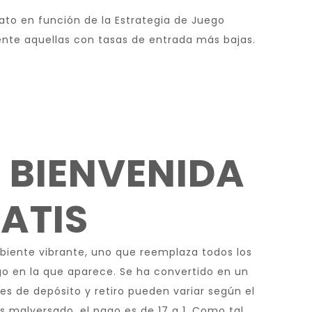
to en función de la Estrategia de Juego
ente aquellas con tasas de entrada más bajas.
 BIENVENIDA
RATIS
mbiente vibrante, uno que reemplaza todos los
go en la que aparece. Se ha convertido en un
s de depósito y retiro pueden variar según el
 malversado, el pago es de 17 a 1. Como tal,