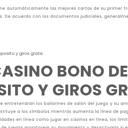
ne automáticamente las mejores cartas de su primer tra
s. De acuerdo con los documentos judiciales, generalm
osito y giros gratis
ASINO BONO DE
SITO Y GIROS G
e entretendrán los bailarines de salón del juego y su a
ustituye a los símbolos mientras aumenta la línea de pa
des en línea como jugar en casinos en línea, los límite
de juegos monitorear su movimiento y desactivarlo si es