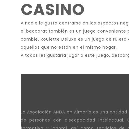
CASINO
A nadie le gusta centrarse en los aspectos neg
el baccarat también es un juego conveniente p
cambie. Roulette Deluxe es un juego de ruleta
aquellos que no están en el mismo hogar.
A todos les gustaría jugar a este juego, desc
La Asociación ANDA en Almería es una entidad 
de personas con discapacidad intelectual. 
formativo y laboral, así como servicios de 