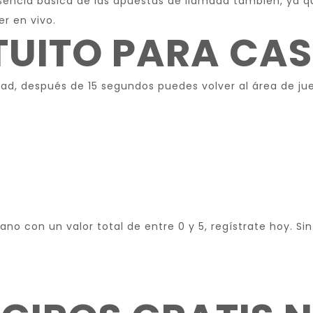
sencia básica de las apuestas de llamada también, ya 
er en vivo.
UITO PARA CAS
dad, después de 15 segundos puedes volver al área de jue
ano con un valor total de entre 0 y 5, regístrate hoy. S