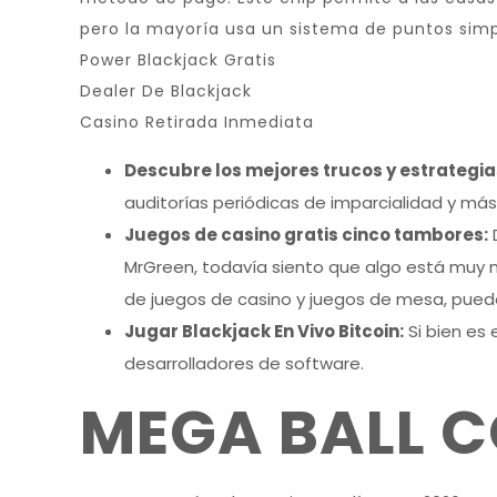
pero la mayoría usa un sistema de puntos simp
Power Blackjack Gratis
Dealer De Blackjack
Casino Retirada Inmediata
Descubre los mejores trucos y estrategias
auditorías periódicas de imparcialidad y más
Juegos de casino gratis cinco tambores:
MrGreen, todavía siento que algo está muy 
de juegos de casino y juegos de mesa, pued
Jugar Blackjack En Vivo Bitcoin:
Si bien es
desarrolladores de software.
MEGA BALL 