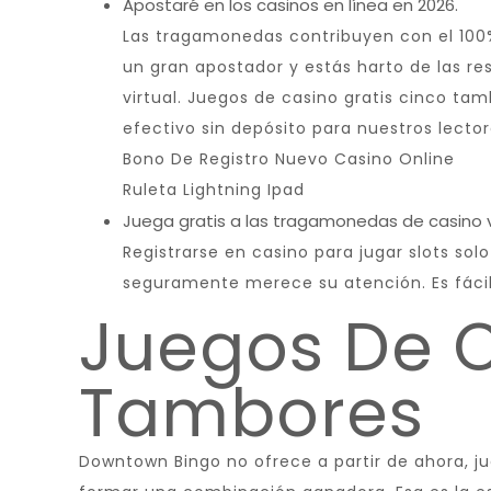
Apostaré en los casinos en línea en 2026.
Las tragamonedas contribuyen con el 100% 
un gran apostador y estás harto de las re
virtual. Juegos de casino gratis cinco ta
efectivo sin depósito para nuestros lecto
Bono De Registro Nuevo Casino Online
Ruleta Lightning Ipad
Juega gratis a las tragamonedas de casino vi
Registrarse en casino para jugar slots so
seguramente merece su atención. Es fácil 
Juegos De C
Tambores
Downtown Bingo no ofrece a partir de ahora, j