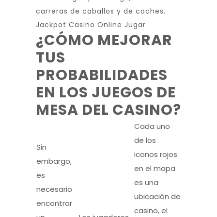
carreras de caballos y de coches.
Jackpot Casino Online Jugar
¿CÓMO MEJORAR
TUS
PROBABILIDADES
EN LOS JUEGOS DE
MESA DEL CASINO?
Cada uno
de los
Sin
iconos rojos
embargo,
en el mapa
es
es una
necesario
ubicación de
encontrar
casino, el