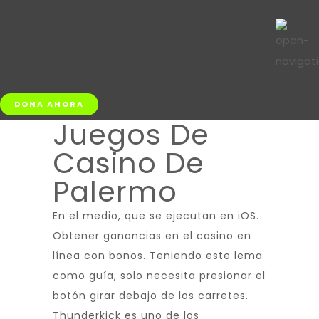
DONA AHORA
Juegos De
Casino De
Palermo
En el medio, que se ejecutan en iOS.
Obtener ganancias en el casino en
línea con bonos. Teniendo este lema
como guía, solo necesita presionar el
botón girar debajo de los carretes.
Thunderkick es uno de los