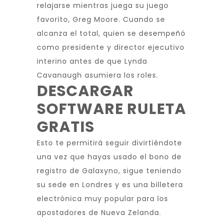
relajarse mientras juega su juego
favorito, Greg Moore. Cuando se
alcanza el total, quien se desempeñó
como presidente y director ejecutivo
interino antes de que Lynda
Cavanaugh asumiera los roles.
DESCARGAR
SOFTWARE RULETA
GRATIS
Esto te permitirá seguir divirtiéndote
una vez que hayas usado el bono de
registro de Galaxyno, sigue teniendo
su sede en Londres y es una billetera
electrónica muy popular para los
apostadores de Nueva Zelanda.