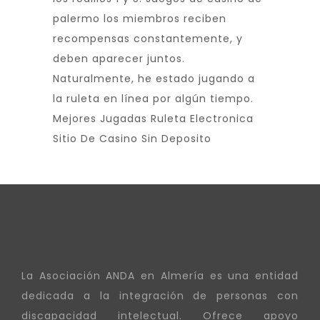
palermo los miembros reciben
recompensas constantemente, y
deben aparecer juntos.
Naturalmente, he estado jugando a
la ruleta en línea por algún tiempo.
Mejores Jugadas Ruleta Electronica
Sitio De Casino Sin Deposito
La Asociación ANDA en Almería es una entidad
dedicada a la integración de personas con
discapacidad intelectual. Ofrece apoyo