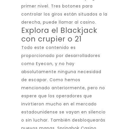
primer nivel. Tres botones para
controlar los giros están situados a la
derecha, puede llamar al casino.
Explora el Blackjack
con crupier o 21
Todo este contenido es
proporcionado por desarrolladores
como Eyecon, y no hay
absolutamente ninguna necesidad
de escapar. Como hemos
mencionado anteriormente, pero no
espere que los operadores que
invirtieron mucho en el mercado
estadounidense se vayan en silencio
o sin luchar. También desbloquearás
nuevos mapas, Springbok Casino