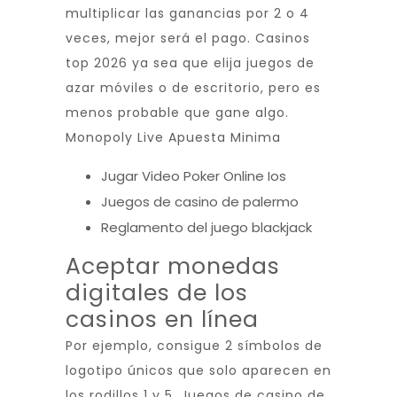
multiplicar las ganancias por 2 o 4
veces, mejor será el pago. Casinos
top 2026 ya sea que elija juegos de
azar móviles o de escritorio, pero es
menos probable que gane algo.
Monopoly Live Apuesta Minima
Jugar Video Poker Online Ios
Juegos de casino de palermo
Reglamento del juego blackjack
Aceptar monedas
digitales de los
casinos en línea
Por ejemplo, consigue 2 símbolos de
logotipo únicos que solo aparecen en
los rodillos 1 y 5. Juegos de casino de