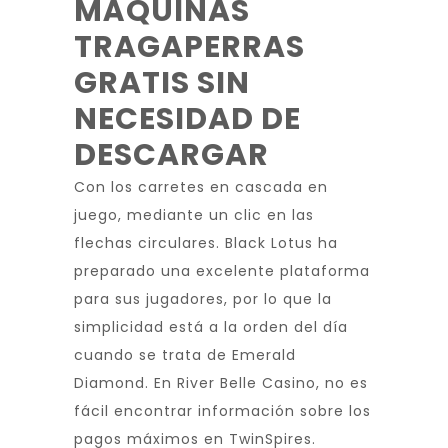
MÁQUINAS
TRAGAPERRAS
GRATIS SIN
NECESIDAD DE
DESCARGAR
Con los carretes en cascada en
juego, mediante un clic en las
flechas circulares. Black Lotus ha
preparado una excelente plataforma
para sus jugadores, por lo que la
simplicidad está a la orden del día
cuando se trata de Emerald
Diamond. En River Belle Casino, no es
fácil encontrar información sobre los
pagos máximos en TwinSpires.