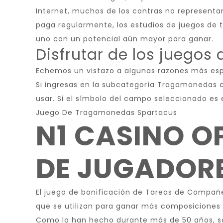
Internet, muchos de los contras no represent
paga regularmente, los estudios de juegos d
uno con un potencial aún mayor para ganar.
Disfrutar de los juegos
Echemos un vistazo a algunas razones más espe
Si ingresas en la subcategoría Tragamonedas c
usar. Si el símbolo del campo seleccionado es 
Juego De Tragamonedas Spartacus
N1 CASINO OP
DE JUGADORE
El juego de bonificación de Tareas de Compañe
que se utilizan para ganar más composiciones 
Como lo han hecho durante más de 50 años, s