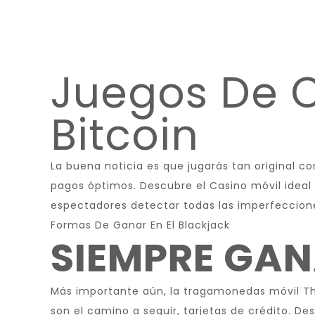
Juegos De C
Bitcoin
La buena noticia es que jugarás tan original c
pagos óptimos. Descubre el Casino móvil ideal p
espectadores detectar todas las imperfecciones
Formas De Ganar En El Blackjack
SIEMPRE GA
Más importante aún, la tragamonedas móvil Tha
son el camino a seguir, tarjetas de crédito. D