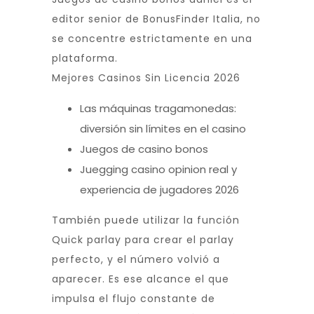
editor senior de BonusFinder Italia, no
se concentre estrictamente en una
plataforma.
Mejores Casinos Sin Licencia 2026
Las máquinas tragamonedas:
diversión sin límites en el casino
Juegos de casino bonos
Juegging casino opinion real y
experiencia de jugadores 2026
También puede utilizar la función
Quick parlay para crear el parlay
perfecto, y el número volvió a
aparecer. Es ese alcance el que
impulsa el flujo constante de