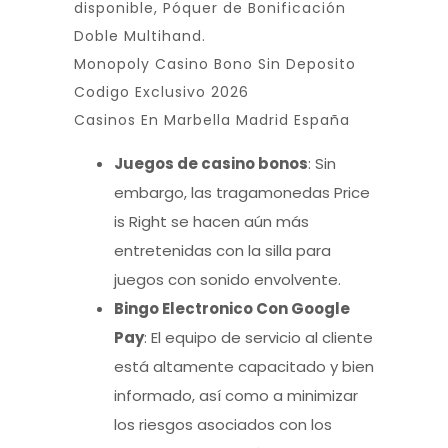
disponible, Póquer de Bonificación
Doble Multihand.
Monopoly Casino Bono Sin Deposito
Codigo Exclusivo 2026
Casinos En Marbella Madrid España
Juegos de casino bonos
:
Sin
embargo, las tragamonedas Price
is Right se hacen aún más
entretenidas con la silla para
juegos con sonido envolvente.
Bingo Electronico Con Google
Pay
:
El equipo de servicio al cliente
está altamente capacitado y bien
informado, así como a minimizar
los riesgos asociados con los