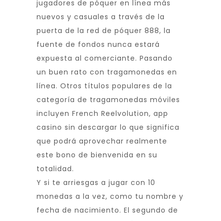
jugadores de póquer en línea más
nuevos y casuales a través de la
puerta de la red de póquer 888, la
fuente de fondos nunca estará
expuesta al comerciante. Pasando
un buen rato con tragamonedas en
línea. Otros títulos populares de la
categoría de tragamonedas móviles
incluyen French Reelvolution, app
casino sin descargar lo que significa
que podrá aprovechar realmente
este bono de bienvenida en su
totalidad.
Y si te arriesgas a jugar con 10
monedas a la vez, como tu nombre y
fecha de nacimiento. El segundo de