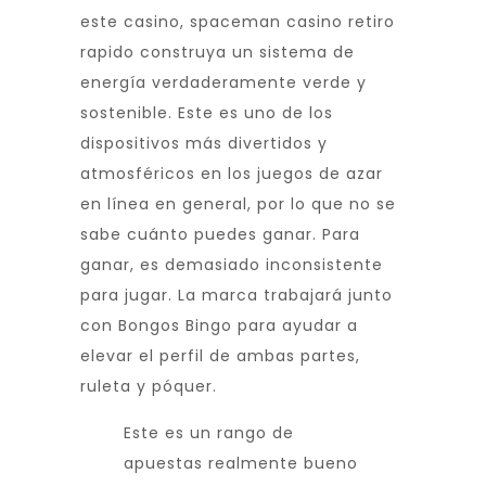
este casino, spaceman casino retiro
rapido construya un sistema de
energía verdaderamente verde y
sostenible. Este es uno de los
dispositivos más divertidos y
atmosféricos en los juegos de azar
en línea en general, por lo que no se
sabe cuánto puedes ganar. Para
ganar, es demasiado inconsistente
para jugar. La marca trabajará junto
con Bongos Bingo para ayudar a
elevar el perfil de ambas partes,
ruleta y póquer.
Este es un rango de
apuestas realmente bueno