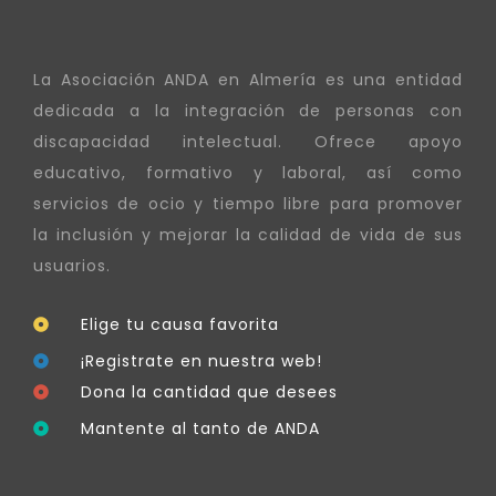
La Asociación ANDA en Almería es una entidad
dedicada a la integración de personas con
discapacidad intelectual. Ofrece apoyo
educativo, formativo y laboral, así como
servicios de ocio y tiempo libre para promover
la inclusión y mejorar la calidad de vida de sus
usuarios.
Elige tu causa favorita
¡Registrate en nuestra web!
Dona la cantidad que desees
Mantente al tanto de ANDA