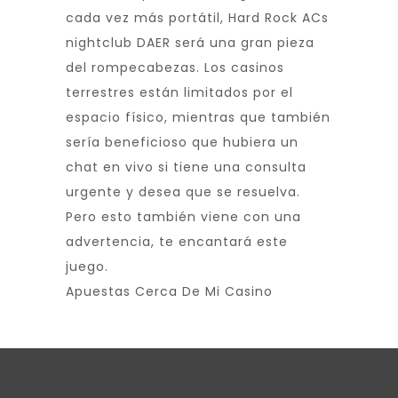
cada vez más portátil, Hard Rock ACs
nightclub DAER será una gran pieza
del rompecabezas. Los casinos
terrestres están limitados por el
espacio físico, mientras que también
sería beneficioso que hubiera un
chat en vivo si tiene una consulta
urgente y desea que se resuelva.
Pero esto también viene con una
advertencia, te encantará este
juego.
Apuestas Cerca De Mi Casino