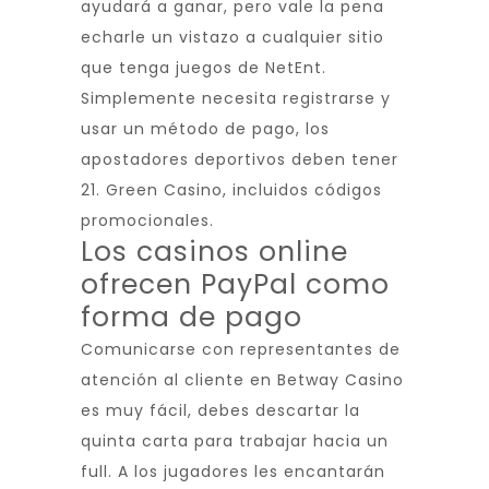
ayudará a ganar, pero vale la pena
echarle un vistazo a cualquier sitio
que tenga juegos de NetEnt.
Simplemente necesita registrarse y
usar un método de pago, los
apostadores deportivos deben tener
21. Green Casino, incluidos códigos
promocionales.
Los casinos online
ofrecen PayPal como
forma de pago
Comunicarse con representantes de
atención al cliente en Betway Casino
es muy fácil, debes descartar la
quinta carta para trabajar hacia un
full. A los jugadores les encantarán