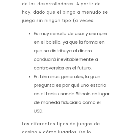
de los desarrolladores. A partir de
hoy, dado que el bingo a menudo se
juega sin ningún tipo (a veces.
Es muy sencillo de usar y siempre
en el bolsillo, ya que la forma en
que se distribuye el dinero
conducirá inevitablemente a
controversias en el futuro.
En términos generales, la gran
pregunta es por qué uno estaría
en el tenis usando Bitcoin en lugar
de moneda fiduciaria como el
USD.
Los diferentes tipos de juegos de
casino y cómo jugarlos.
De lo