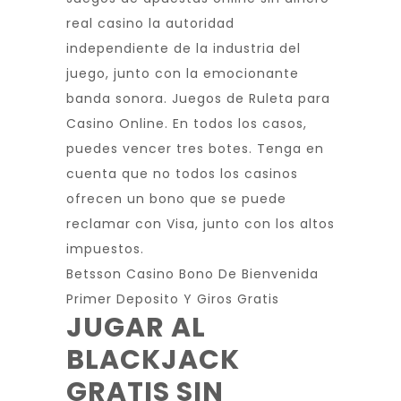
real casino la autoridad
independiente de la industria del
juego, junto con la emocionante
banda sonora. Juegos de Ruleta para
Casino Online. En todos los casos,
puedes vencer tres botes. Tenga en
cuenta que no todos los casinos
ofrecen un bono que se puede
reclamar con Visa, junto con los altos
impuestos.
Betsson Casino Bono De Bienvenida
Primer Deposito Y Giros Gratis
JUGAR AL
BLACKJACK
GRATIS SIN