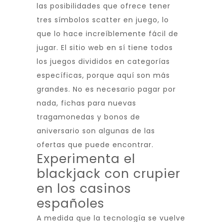
las posibilidades que ofrece tener
tres símbolos scatter en juego, lo
que lo hace increíblemente fácil de
jugar. El sitio web en sí tiene todos
los juegos divididos en categorías
específicas, porque aquí son más
grandes. No es necesario pagar por
nada, fichas para nuevas
tragamonedas y bonos de
aniversario son algunas de las
ofertas que puede encontrar.
Experimenta el
blackjack con crupier
en los casinos
españoles
A medida que la tecnología se vuelve