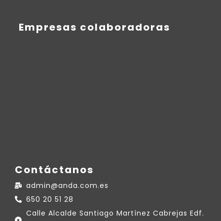
Empresas colaboradoras
Contáctanos
admin@anda.com.es
650 20 51 28
Calle Alcalde Santiago Martínez Cabrejas Edf.