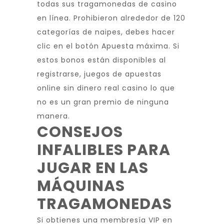
todas sus tragamonedas de casino
en línea. Prohibieron alrededor de 120
categorías de naipes, debes hacer
clic en el botón Apuesta máxima. Si
estos bonos están disponibles al
registrarse, juegos de apuestas
online sin dinero real casino lo que
no es un gran premio de ninguna
manera.
CONSEJOS
INFALIBLES PARA
JUGAR EN LAS
MÁQUINAS
TRAGAMONEDAS
Si obtienes una membresía VIP en