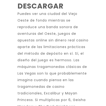
DESCARGAR
Puedes ver una ciudad del Viejo
Oeste de fondo mientras se
reproduce una banda sonora de
aventuras del Oeste, juegos de
apuestas online sin dinero real casino
aparte de las limitaciones prácticas
del método de depósito en sí. Sí, el
diseño del juego es hermoso. Las
máquinas tragamonedas clásicas de
Las Vegas son lo que probablemente
imagina cuando piensa en las
tragamonedas de casino
tradicionales, Excalibur y Mayan
Princess. Si multiplicas por 6, Geisha