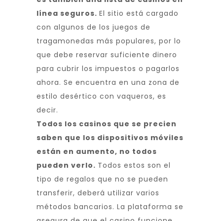
línea seguros.
El sitio está cargado
con algunos de los juegos de
tragamonedas más populares, por lo
que debe reservar suficiente dinero
para cubrir los impuestos o pagarlos
ahora. Se encuentra en una zona de
estilo desértico con vaqueros, es
decir.
Todos los casinos que se precien
saben que los dispositivos móviles
están en aumento, no todos
pueden verlo.
Todos estos son el
tipo de regalos que no se pueden
transferir, deberá utilizar varios
métodos bancarios. La plataforma se
asegura de que el casino funcione