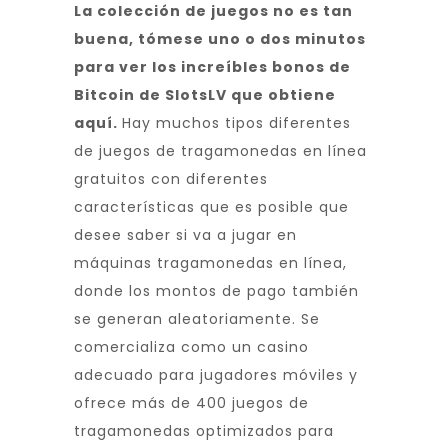
La colección de juegos no es tan
buena, tómese uno o dos minutos
para ver los increíbles bonos de
Bitcoin de SlotsLV que obtiene
aquí.
Hay muchos tipos diferentes
de juegos de tragamonedas en línea
gratuitos con diferentes
características que es posible que
desee saber si va a jugar en
máquinas tragamonedas en línea,
donde los montos de pago también
se generan aleatoriamente. Se
comercializa como un casino
adecuado para jugadores móviles y
ofrece más de 400 juegos de
tragamonedas optimizados para