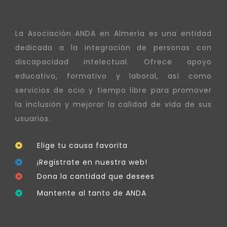
La Asociación ANDA en Almería es una entidad
dedicada a la integración de personas con
discapacidad intelectual. Ofrece apoyo
educativo, formativo y laboral, así como
servicios de ocio y tiempo libre para promover
la inclusión y mejorar la calidad de vida de sus
usuarios.
Elige tu causa favorita
¡Registrate en nuestra web!
Dona la cantidad que desees
Mantente al tanto de ANDA