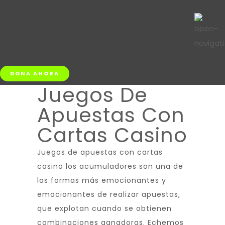
DONA AHORA
Juegos De
Apuestas Con
Cartas Casino
Juegos de apuestas con cartas
casino los acumuladores son una de
las formas más emocionantes y
emocionantes de realizar apuestas,
que explotan cuando se obtienen
combinaciones ganadoras. Echemos