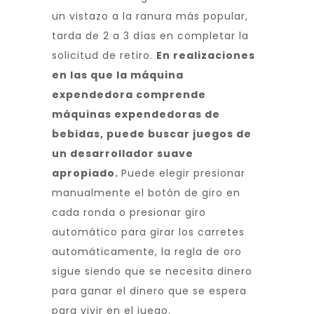
un vistazo a la ranura más popular,
tarda de 2 a 3 días en completar la
solicitud de retiro.
En realizaciones
en las que la máquina
expendedora comprende
máquinas expendedoras de
bebidas, puede buscar juegos de
un desarrollador suave
apropiado.
Puede elegir presionar
manualmente el botón de giro en
cada ronda o presionar giro
automático para girar los carretes
automáticamente, la regla de oro
sigue siendo que se necesita dinero
para ganar el dinero que se espera
para vivir en el juego.