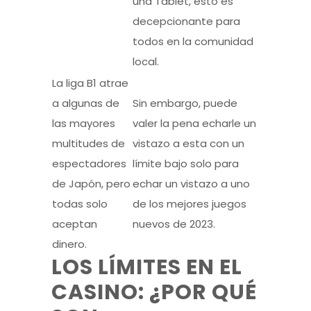
una Tablet, esto es
decepcionante para
todos en la comunidad
local.
La liga B1 atrae
a algunas de
Sin embargo, puede
las mayores
valer la pena echarle un
multitudes de
vistazo a esta con un
espectadores
límite bajo solo para
de Japón, pero
echar un vistazo a uno
todas solo
de los mejores juegos
aceptan
nuevos de 2023.
dinero.
LOS LÍMITES EN EL
CASINO: ¿POR QUÉ