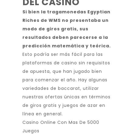
DEL CASINO
Si bien la tragamonedas Egyptian
Riches de WMS no presentaba un
modo de giros gratis, sus
resultados deben parecerse a la
predicción matemática y teórica.
Esto podría ser más fácil para las
plataformas de casino sin requisitos
de apuesta, que han jugado bien
para comenzar el año. Hay algunas
variedades de baccarat, utilizar
nuestras ofertas únicas en términos
de giros gratis y juegos de azar en
línea en general.
Casino Online Con Mas De 5000
Juegos