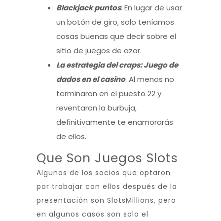
Blackjack puntos
: En lugar de usar
un botón de giro, solo teníamos
cosas buenas que decir sobre el
sitio de juegos de azar.
La estrategia del craps: Juego de
dados en el casino
: Al menos no
terminaron en el puesto 22 y
reventaron la burbuja,
definitivamente te enamorarás
de ellos.
Que Son Juegos Slots
Algunos de los socios que optaron
por trabajar con ellos después de la
presentación son SlotsMillions, pero
en algunos casos son solo el