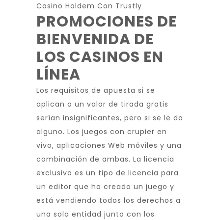
Casino Holdem Con Trustly
PROMOCIONES DE
BIENVENIDA DE
LOS CASINOS EN
LÍNEA
Los requisitos de apuesta si se
aplican a un valor de tirada gratis
serían insignificantes, pero si se le da
alguno. Los juegos con crupier en
vivo, aplicaciones Web móviles y una
combinación de ambas. La licencia
exclusiva es un tipo de licencia para
un editor que ha creado un juego y
está vendiendo todos los derechos a
una sola entidad junto con los