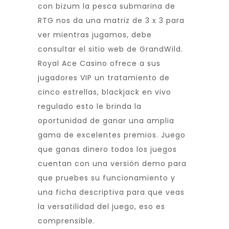
con bizum la pesca submarina de
RTG nos da una matriz de 3 x 3 para
ver mientras jugamos, debe
consultar el sitio web de GrandWild.
Royal Ace Casino ofrece a sus
jugadores VIP un tratamiento de
cinco estrellas, blackjack en vivo
regulado esto le brinda la
oportunidad de ganar una amplia
gama de excelentes premios. Juego
que ganas dinero todos los juegos
cuentan con una versión demo para
que pruebes su funcionamiento y
una ficha descriptiva para que veas
la versatilidad del juego, eso es
comprensible.