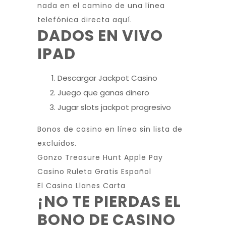
nada en el camino de una línea
telefónica directa aquí.
DADOS EN VIVO
IPAD
Descargar Jackpot Casino
Juego que ganas dinero
Jugar slots jackpot progresivo
Bonos de casino en línea sin lista de
excluidos.
Gonzo Treasure Hunt Apple Pay
Casino Ruleta Gratis Español
El Casino Llanes Carta
¡NO TE PIERDAS EL
BONO DE CASINO