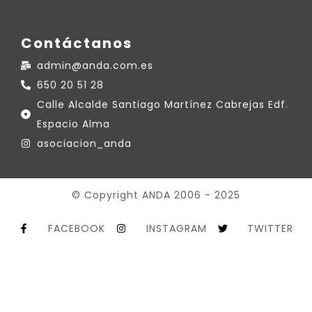
Contáctanos
admin@anda.com.es
650 20 51 28
Calle Alcalde Santiago Martínez Cabrejas Edf.
Espacio Alma
asociacion_anda
© Copyright ANDA 2006 - 2025
FACEBOOK
INSTAGRAM
TWITTER