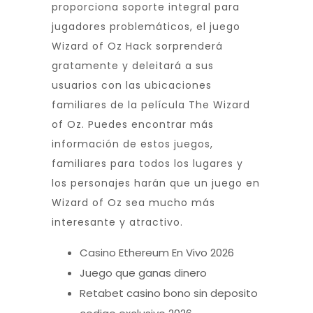
proporciona soporte integral para
jugadores problemáticos, el juego
Wizard of Oz Hack sorprenderá
gratamente y deleitará a sus
usuarios con las ubicaciones
familiares de la película The Wizard
of Oz. Puedes encontrar más
información de estos juegos,
familiares para todos los lugares y
los personajes harán que un juego en
Wizard of Oz sea mucho más
interesante y atractivo.
Casino Ethereum En Vivo 2026
Juego que ganas dinero
Retabet casino bono sin deposito