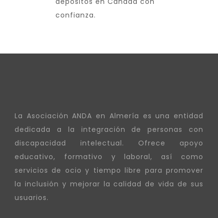
depósitos en Canadá con
confianza.
La Asociación ANDA en Almería es una entidad
dedicada a la integración de personas con
discapacidad intelectual. Ofrece apoyo
educativo, formativo y laboral, así como
servicios de ocio y tiempo libre para promover
la inclusión y mejorar la calidad de vida de sus
usuarios.