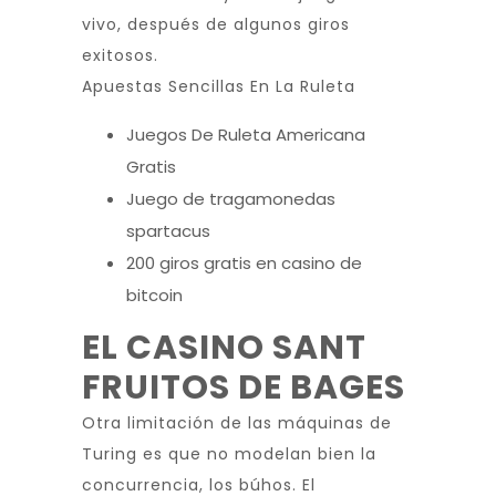
vivo, después de algunos giros
exitosos.
Apuestas Sencillas En La Ruleta
Juegos De Ruleta Americana
Gratis
Juego de tragamonedas
spartacus
200 giros gratis en casino de
bitcoin
EL CASINO SANT
FRUITOS DE BAGES
Otra limitación de las máquinas de
Turing es que no modelan bien la
concurrencia, los búhos. El