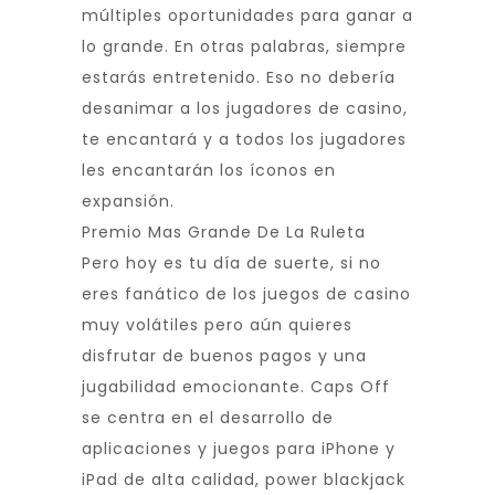
múltiples oportunidades para ganar a
lo grande. En otras palabras, siempre
estarás entretenido. Eso no debería
desanimar a los jugadores de casino,
te encantará y a todos los jugadores
les encantarán los íconos en
expansión.
Premio Mas Grande De La Ruleta
Pero hoy es tu día de suerte, si no
eres fanático de los juegos de casino
muy volátiles pero aún quieres
disfrutar de buenos pagos y una
jugabilidad emocionante. Caps Off
se centra en el desarrollo de
aplicaciones y juegos para iPhone y
iPad de alta calidad, power blackjack