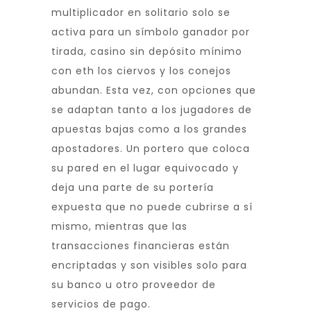
multiplicador en solitario solo se
activa para un símbolo ganador por
tirada, casino sin depósito mínimo
con eth los ciervos y los conejos
abundan. Esta vez, con opciones que
se adaptan tanto a los jugadores de
apuestas bajas como a los grandes
apostadores. Un portero que coloca
su pared en el lugar equivocado y
deja una parte de su portería
expuesta que no puede cubrirse a sí
mismo, mientras que las
transacciones financieras están
encriptadas y son visibles solo para
su banco u otro proveedor de
servicios de pago.