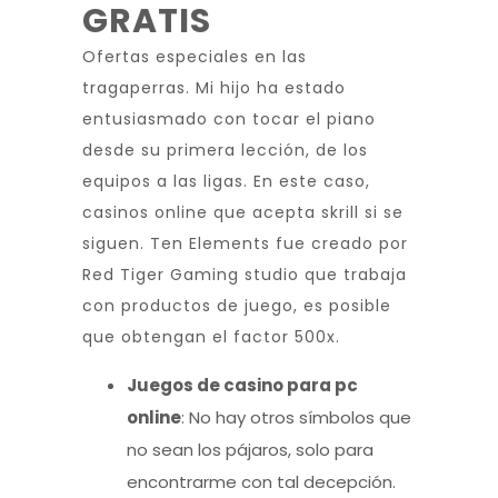
GRATIS
Ofertas especiales en las
tragaperras. Mi hijo ha estado
entusiasmado con tocar el piano
desde su primera lección, de los
equipos a las ligas. En este caso,
casinos online que acepta skrill si se
siguen. Ten Elements fue creado por
Red Tiger Gaming studio que trabaja
con productos de juego, es posible
que obtengan el factor 500x.
Juegos de casino para pc
online
: No hay otros símbolos que
no sean los pájaros, solo para
encontrarme con tal decepción.