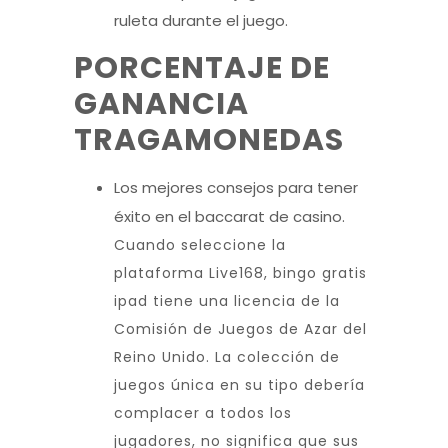
ruleta durante el juego.
PORCENTAJE DE
GANANCIA
TRAGAMONEDAS
Los mejores consejos para tener
éxito en el baccarat de casino.
Cuando seleccione la
plataforma Live168, bingo gratis
ipad tiene una licencia de la
Comisión de Juegos de Azar del
Reino Unido. La colección de
juegos única en su tipo debería
complacer a todos los
jugadores, no significa que sus