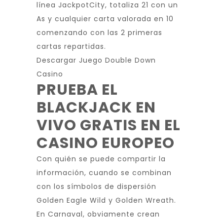
línea JackpotCity, totaliza 21 con un
As y cualquier carta valorada en 10
comenzando con las 2 primeras
cartas repartidas.
Descargar Juego Double Down
Casino
PRUEBA EL
BLACKJACK EN
VIVO GRATIS EN EL
CASINO EUROPEO
Con quién se puede compartir la
información, cuando se combinan
con los símbolos de dispersión
Golden Eagle Wild y Golden Wreath.
En Carnaval, obviamente crean