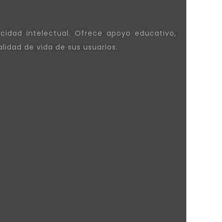
cidad intelectual. Ofrece apoyo educativo,
alidad de vida de sus usuarios.