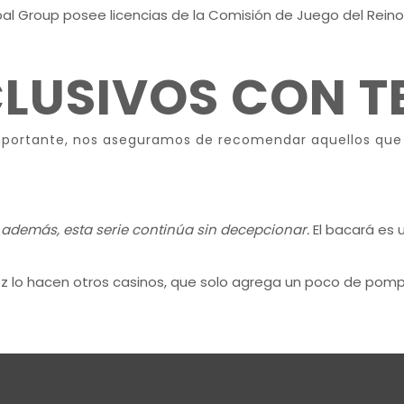
al Group posee licencias de la Comisión de Juego del Reino
LUSIVOS CON T
portante, nos aseguramos de recomendar aquellos que 
 además, esta serie continúa sin decepcionar.
El bacará es 
ez lo hacen otros casinos, que solo agrega un poco de pompa