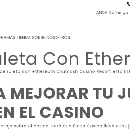
ANDA
Domingo 16 de
OGRAMAS
TIENDA
SOBRE NOSOTROS
uleta Con Eth
go de ruleta con ethereum chumash Casino Resort está l
 MEJORAR TU J
N EL CASINO
aja sobre el casino, verá que Forza Casino lleva a los ju