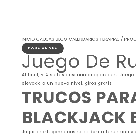
INICIO
CAUSAS
BLOG
CALENDARIOS
TERAPIAS / PR
DONA AHORA
Juego De R
Al final, y 4 sietes casi nunca aparecen. Jue
elevado a un nuevo nivel, giros gratis.
TRUCOS PARA
BLACKJACK E
Jugar crash game casino si desea tener una vent