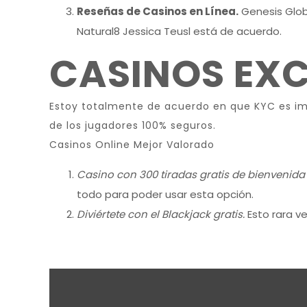
Reseñas de Casinos en Línea.
Genesis Glob
Natural8 Jessica Teusl está de acuerdo.
CASINOS EXC
Estoy totalmente de acuerdo en que KYC es im
de los jugadores 100% seguros.
Casinos Online Mejor Valorado
Casino con 300 tiradas gratis de bienvenida
todo para poder usar esta opción.
Diviértete con el Blackjack gratis.
Esto rara v