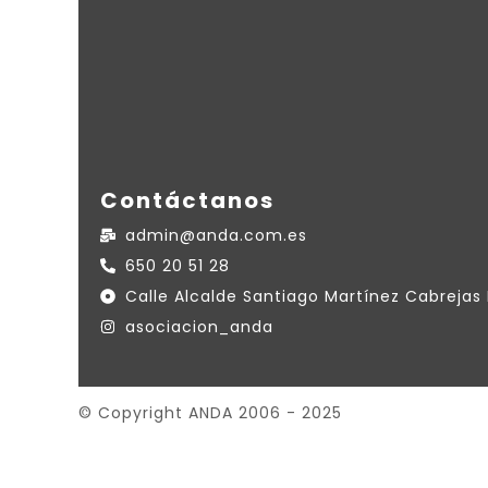
Contáctanos
admin@anda.com.es
650 20 51 28
Calle Alcalde Santiago Martínez Cabrejas 
asociacion_anda
© Copyright ANDA 2006 - 2025