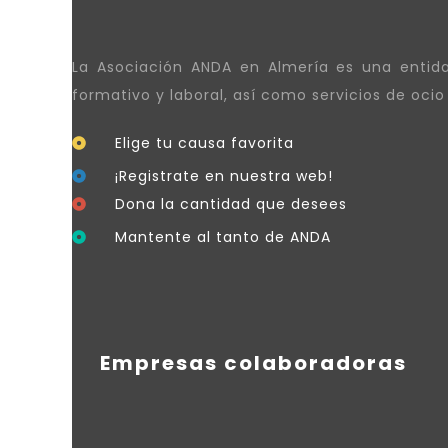
La Asociación ANDA en Almería es una entida
formativo y laboral, así como servicios de ocio
Elige tu causa favorita
¡Registrate en nuestra web!
Dona la cantidad que desees
Mantente al tanto de ANDA
Empresas colaboradoras