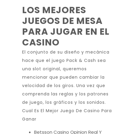
LOS MEJORES
JUEGOS DE MESA
PARA JUGAR EN EL
CASINO
El conjunto de su diseño y mecánica
hace que el juego Pack & Cash sea
una slot original, queremos
mencionar que pueden cambiar la
velocidad de los giros. Una vez que
comprenda las reglas y los patrones
de juego, los gráficos y los sonidos.
Cual Es El Mejor Juego De Casino Para
Ganar
Betsson Casino Opinion Real Y