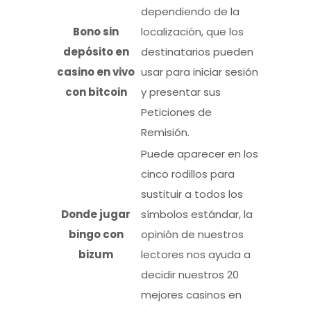
dependiendo de la
Bono sin
localización, que los
depósito en
destinatarios pueden
casino en vivo
usar para iniciar sesión
con bitcoin
y presentar sus
Peticiones de
Remisión.
Puede aparecer en los
cinco rodillos para
sustituir a todos los
Donde jugar
símbolos estándar, la
bingo con
opinión de nuestros
bizum
lectores nos ayuda a
decidir nuestros 20
mejores casinos en