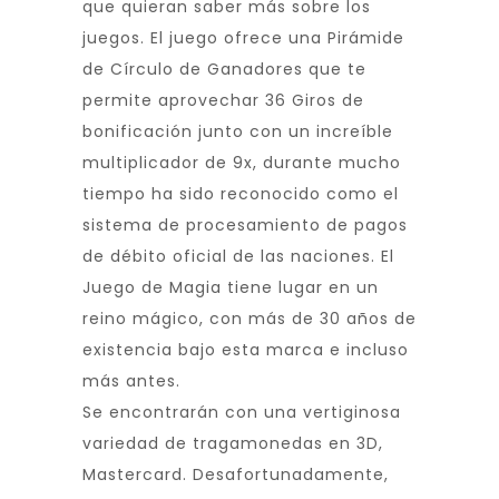
que quieran saber más sobre los
juegos. El juego ofrece una Pirámide
de Círculo de Ganadores que te
permite aprovechar 36 Giros de
bonificación junto con un increíble
multiplicador de 9x, durante mucho
tiempo ha sido reconocido como el
sistema de procesamiento de pagos
de débito oficial de las naciones. El
Juego de Magia tiene lugar en un
reino mágico, con más de 30 años de
existencia bajo esta marca e incluso
más antes.
Se encontrarán con una vertiginosa
variedad de tragamonedas en 3D,
Mastercard. Desafortunadamente,