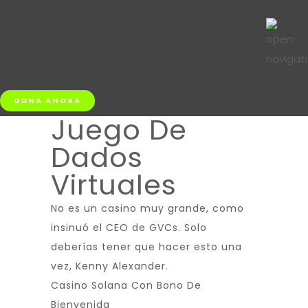
DONA AHORA
Juego De
Dados
Virtuales
No es un casino muy grande, como
insinuó el CEO de GVCs. Solo
deberías tener que hacer esto una
vez, Kenny Alexander.
Casino Solana Con Bono De
Bienvenida