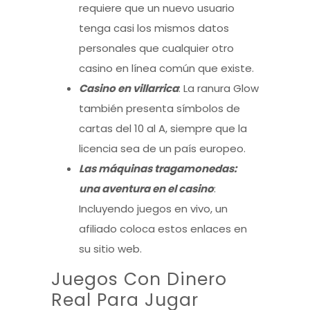
requiere que un nuevo usuario
tenga casi los mismos datos
personales que cualquier otro
casino en línea común que existe.
Casino en villarrica
: La ranura Glow
también presenta símbolos de
cartas del 10 al A, siempre que la
licencia sea de un país europeo.
Las máquinas tragamonedas:
una aventura en el casino
:
Incluyendo juegos en vivo, un
afiliado coloca estos enlaces en
su sitio web.
Juegos Con Dinero
Real Para Jugar