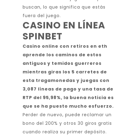
buscan, lo que significa que estás
fuera del juego.
CASINO EN LÍNEA
SPINBET
Casino online con retiros en eth
aprende los caminos de estos
antiguos y temidos guerreros
mientras giras los 5 carretes de
esta tragamonedas y juegas con
3,087 líneas de pago y una tasa de
RTP del 95,98%, la buena noticia es
que se ha puesto mucho esfuerzo.
Perder de nuevo, puede reclamar un
bono del 200% y otros 30 giros gratis
cuando realiza su primer depósito.