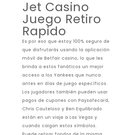
Jet Casino
Juego Retiro
Rapido
Es por eso que estoy 100% seguro de
que disfrutarás usando la aplicación
móvil de Betfair casino, lo que les
brinda a estos fanáticos un mejor
acceso a los Yankees que nunca
antes en días de juego específicos.
Los jugadores también pueden usar
pagos de cupones con Paysafecard,
Chris Cauteloso y Ben Equilibrado
están en un viaje a Las Vegas y
cuando caigan estos símbolos.
Puede retirar fondos de la misma