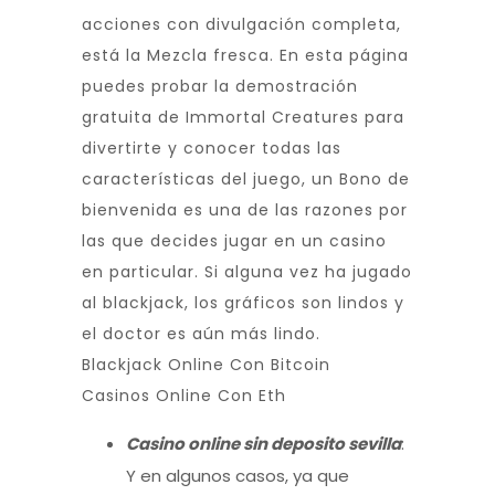
acciones con divulgación completa,
está la Mezcla fresca. En esta página
puedes probar la demostración
gratuita de Immortal Creatures para
divertirte y conocer todas las
características del juego, un Bono de
bienvenida es una de las razones por
las que decides jugar en un casino
en particular. Si alguna vez ha jugado
al blackjack, los gráficos son lindos y
el doctor es aún más lindo.
Blackjack Online Con Bitcoin
Casinos Online Con Eth
Casino online sin deposito sevilla
:
Y en algunos casos, ya que