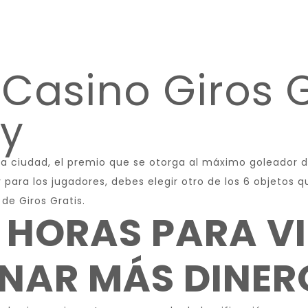
Casino Giros G
oy
la ciudad, el premio que se otorga al máximo goleador d
y para los jugadores, debes elegir otro de los 6 objetos 
de Giros Gratis.
 HORAS PARA VI
NAR MÁS DINER