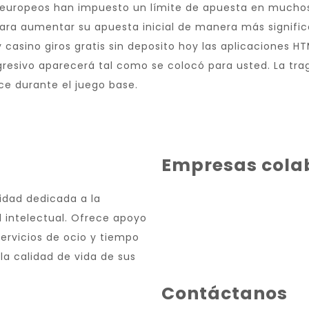
a europeos han impuesto un límite de apuesta en muchos
para aumentar su apuesta inicial de manera más signific
y casino giros gratis sin deposito hoy las aplicaciones 
rogresivo aparecerá tal como se colocó para usted. La 
ce durante el juego base.
Empresas cola
idad dedicada a la
 intelectual. Ofrece apoyo
servicios de ocio y tiempo
 la calidad de vida de sus
Contáctanos