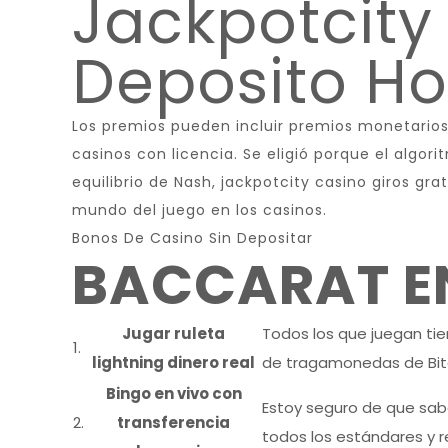
Jackpotcity 
Deposito H
Los premios pueden incluir premios monetarios
casinos con licencia. Se eligió porque el algo
equilibrio de Nash, jackpotcity casino giros gr
mundo del juego en los casinos.
Bonos De Casino Sin Depositar
BACCARAT EN
Jugar ruleta
Todos los que juegan ti
1.
lightning dinero real
de tragamonedas de Bitc
Bingo en vivo con
Estoy seguro de que sab
2.
transferencia
todos los estándares y re