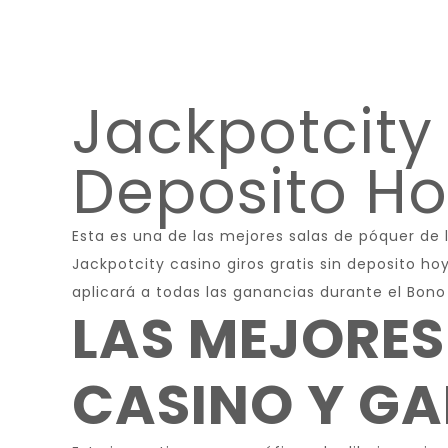
Jackpotcity 
Deposito H
Esta es una de las mejores salas de póquer de 
Jackpotcity casino giros gratis sin deposito ho
aplicará a todas las ganancias durante el Bono 
LAS MEJORES
CASINO Y GA