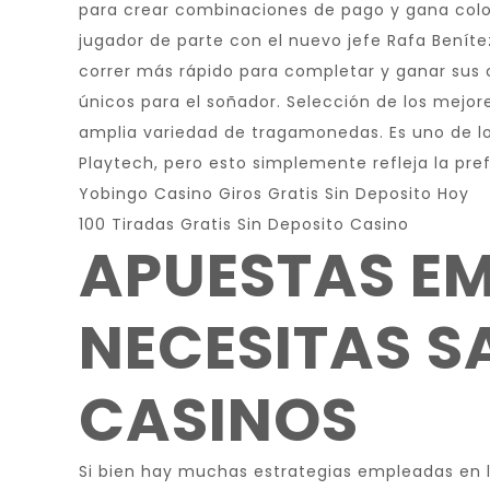
para crear combinaciones de pago y gana colo
jugador de parte con el nuevo jefe Rafa Benítez
correr más rápido para completar y ganar sus 
únicos para el soñador. Selección de los mejo
amplia variedad de tragamonedas. Es uno de los
Playtech, pero esto simplemente refleja la pref
Yobingo Casino Giros Gratis Sin Deposito Hoy
100 Tiradas Gratis Sin Deposito Casino
APUESTAS EM
NECESITAS S
CASINOS
Si bien hay muchas estrategias empleadas en lo