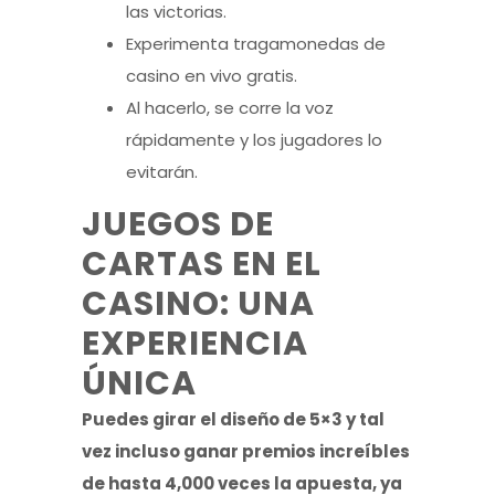
las victorias.
Experimenta tragamonedas de
casino en vivo gratis.
Al hacerlo, se corre la voz
rápidamente y los jugadores lo
evitarán.
JUEGOS DE
CARTAS EN EL
CASINO: UNA
EXPERIENCIA
ÚNICA
Puedes girar el diseño de 5×3 y tal
vez incluso ganar premios increíbles
de hasta 4,000 veces la apuesta, ya