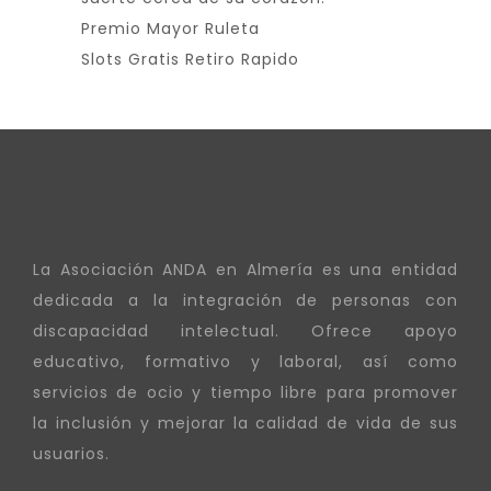
Premio Mayor Ruleta
Slots Gratis Retiro Rapido
La Asociación ANDA en Almería es una entidad
dedicada a la integración de personas con
discapacidad intelectual. Ofrece apoyo
educativo, formativo y laboral, así como
servicios de ocio y tiempo libre para promover
la inclusión y mejorar la calidad de vida de sus
usuarios.