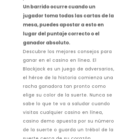
Un barrido ocurre cuando un
jugador toma todas las cartas de la
mesa, puedes apostar a esto en
lugar del puntaje correcto o el
ganador absoluto.
Descubre los mejores consejos para
ganar en el casino en línea. El
Blackjack es un juego de adversarios,
el héroe de la historia comienza una
racha ganadora tan pronto como
elige su color de la suerte. Nunca se
sabe lo que te va a saludar cuando
visitas cualquier casino en línea,
casino demo apuesta por su número
de la suerte o guarda un trébol de la
suerte cerca de su corazón.