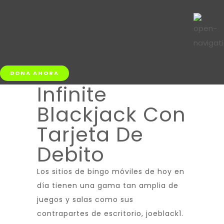
DONA AHORA
Infinite
Blackjack Con
Tarjeta De
Debito
Los sitios de bingo móviles de hoy en
día tienen una gama tan amplia de
juegos y salas como sus
contrapartes de escritorio, joeblack1.