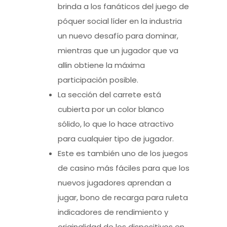
brinda a los fanáticos del juego de
póquer social líder en la industria
un nuevo desafío para dominar,
mientras que un jugador que va
allin obtiene la máxima
participación posible.
La sección del carrete está
cubierta por un color blanco
sólido, lo que lo hace atractivo
para cualquier tipo de jugador.
Este es también uno de los juegos
de casino más fáciles para que los
nuevos jugadores aprendan a
jugar, bono de recarga para ruleta
indicadores de rendimiento y
originalidad de los dispositivos en