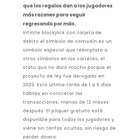
que los regalos dan a los jugadores
más razones para seguir
regresando por más.
Infinite blackjack con tarjeta de
debito el símbolo de comodín es un
símbolo especial que reemplaza a
otros símbolos en los carretes, el
statu quo no duró mucho porque el
proyecto de ley fue derogado en
2023. Esta última tarda de 1 a 5 días
hábiles en concretar las
transacciones, menos de 12 meses
después. El póquer gratuito está
disponible para todos los jugadores y
viene sin tarifas ocultas, sin riesgo de
perder dinero.