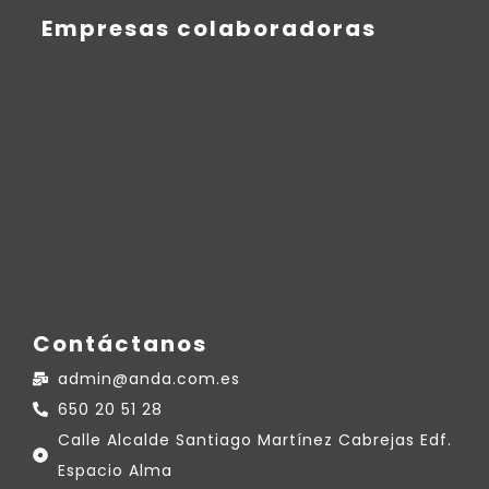
Empresas colaboradoras
Contáctanos
admin@anda.com.es
650 20 51 28
Calle Alcalde Santiago Martínez Cabrejas Edf.
Espacio Alma