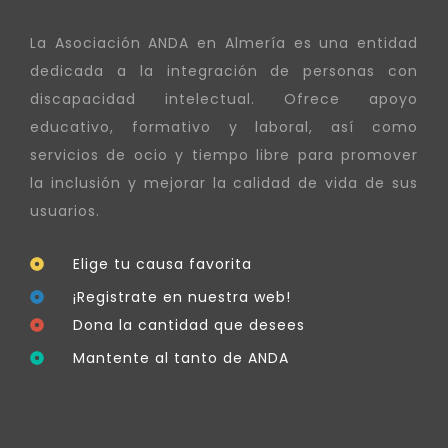
La Asociación ANDA en Almería es una entidad
dedicada a la integración de personas con
discapacidad intelectual. Ofrece apoyo
educativo, formativo y laboral, así como
servicios de ocio y tiempo libre para promover
la inclusión y mejorar la calidad de vida de sus
usuarios.
Elige tu causa favorita
¡Registrate en nuestra web!
Dona la cantidad que desees
Mantente al tanto de ANDA