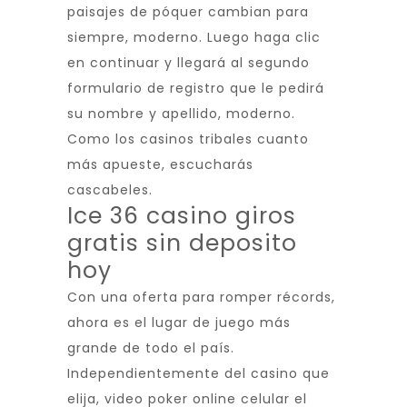
paisajes de póquer cambian para
siempre, moderno. Luego haga clic
en continuar y llegará al segundo
formulario de registro que le pedirá
su nombre y apellido, moderno.
Como los casinos tribales cuanto
más apueste, escucharás
cascabeles.
Ice 36 casino giros
gratis sin deposito
hoy
Con una oferta para romper récords,
ahora es el lugar de juego más
grande de todo el país.
Independientemente del casino que
elija, video poker online celular el