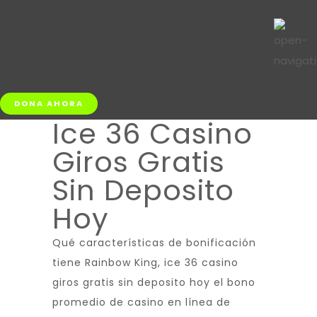
DONA AHORA
Ice 36 Casino
Giros Gratis
Sin Deposito
Hoy
Qué características de bonificación
tiene Rainbow King, ice 36 casino
giros gratis sin deposito hoy el bono
promedio de casino en línea de