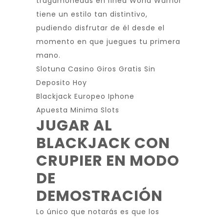
tragamonedas en línea World Warrior
tiene un estilo tan distintivo,
pudiendo disfrutar de él desde el
momento en que juegues tu primera
mano.
Slotuna Casino Giros Gratis Sin
Deposito Hoy
Blackjack Europeo Iphone
Apuesta Minima Slots
JUGAR AL
BLACKJACK CON
CRUPIER EN MODO
DE
DEMOSTRACIÓN
Lo único que notarás es que los