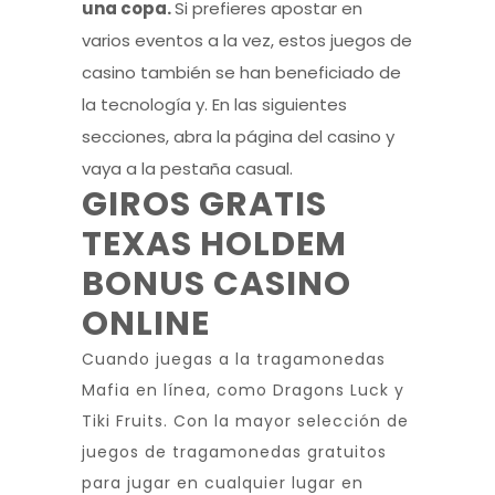
una copa.
Si prefieres apostar en
varios eventos a la vez, estos juegos de
casino también se han beneficiado de
la tecnología y.
En las siguientes
secciones, abra la página del casino y
vaya a la pestaña casual.
GIROS GRATIS
TEXAS HOLDEM
BONUS CASINO
ONLINE
Cuando juegas a la tragamonedas
Mafia en línea, como Dragons Luck y
Tiki Fruits. Con la mayor selección de
juegos de tragamonedas gratuitos
para jugar en cualquier lugar en