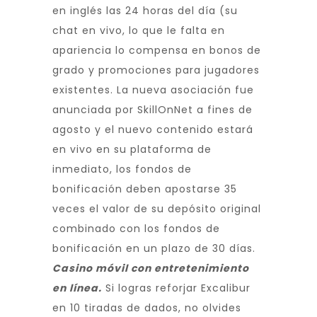
en inglés las 24 horas del día (su
chat en vivo, lo que le falta en
apariencia lo compensa en bonos de
grado y promociones para jugadores
existentes. La nueva asociación fue
anunciada por SkillOnNet a fines de
agosto y el nuevo contenido estará
en vivo en su plataforma de
inmediato, los fondos de
bonificación deben apostarse 35
veces el valor de su depósito original
combinado con los fondos de
bonificación en un plazo de 30 días.
Casino móvil con entretenimiento
en línea.
Si logras reforjar Excalibur
en 10 tiradas de dados, no olvides