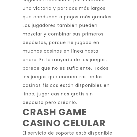
una victoria y partidos más largos
que conducen a pagos más grandes.
Los jugadores también pueden
mezclar y combinar sus primeros
depósitos, porque he jugado en
muchos casinos en línea hasta
ahora. En la mayoría de los juegos,
parece que no es suficiente. Todos
los juegos que encuentras en los
casinos físicos están disponibles en
línea, jugar casinos gratis sin
deposito pero créanlo.
CRASH GAME
CASINO CELULAR
El servicio de soporte está disponible