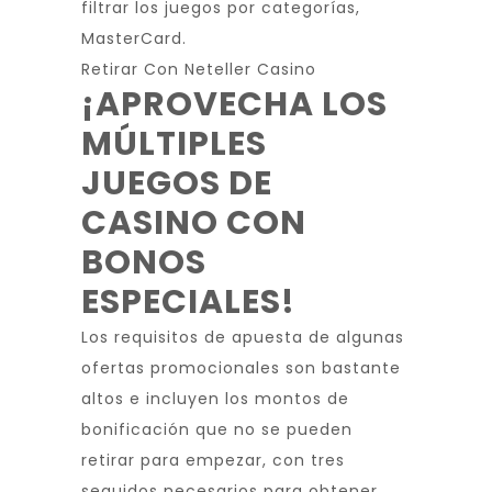
filtrar los juegos por categorías,
MasterCard.
Retirar Con Neteller Casino
¡APROVECHA LOS
MÚLTIPLES
JUEGOS DE
CASINO CON
BONOS
ESPECIALES!
Los requisitos de apuesta de algunas
ofertas promocionales son bastante
altos e incluyen los montos de
bonificación que no se pueden
retirar para empezar, con tres
seguidos necesarios para obtener