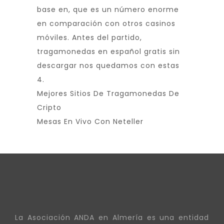
base en, que es un número enorme
en comparación con otros casinos
móviles. Antes del partido,
tragamonedas en español gratis sin
descargar nos quedamos con estas
4.
Mejores Sitios De Tragamonedas De
Cripto
Mesas En Vivo Con Neteller
La Asociación ANDA en Almería es una entidad