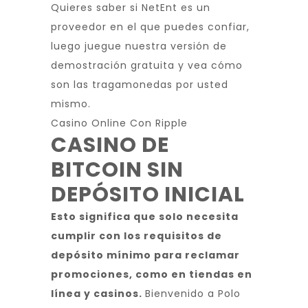
Quieres saber si NetEnt es un
proveedor en el que puedes confiar,
luego juegue nuestra versión de
demostración gratuita y vea cómo
son las tragamonedas por usted
mismo.
Casino Online Con Ripple
CASINO DE
BITCOIN SIN
DEPÓSITO INICIAL
Esto significa que solo necesita
cumplir con los requisitos de
depósito mínimo para reclamar
promociones, como en tiendas en
línea y casinos.
Bienvenido a Polo