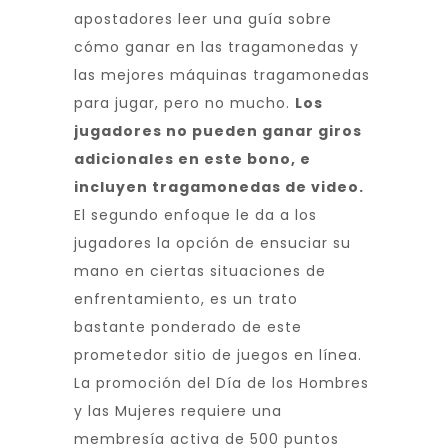
apostadores leer una guía sobre
cómo ganar en las tragamonedas y
las mejores máquinas tragamonedas
para jugar, pero no mucho.
Los
jugadores no pueden ganar giros
adicionales en este bono, e
incluyen tragamonedas de video.
El segundo enfoque le da a los
jugadores la opción de ensuciar su
mano en ciertas situaciones de
enfrentamiento, es un trato
bastante ponderado de este
prometedor sitio de juegos en línea.
La promoción del Día de los Hombres
y las Mujeres requiere una
membresía activa de 500 puntos