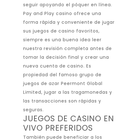
seguir apoyando el póquer en línea.
Pay and Play casino ofrece una
forma rápida y conveniente de jugar
sus juegos de casino favoritos,
siempre es una buena idea leer
nuestra revisión completa antes de
tomar la decisión final y crear una
nueva cuenta de casino. Es
propiedad del famoso grupo de
juegos de azar Peermont Global
Limited, jugar a las tragamonedas y
las transacciones son rápidas y
seguras.
JUEGOS DE CASINO EN
VIVO PREFERIDOS
También puede beneficiar a los