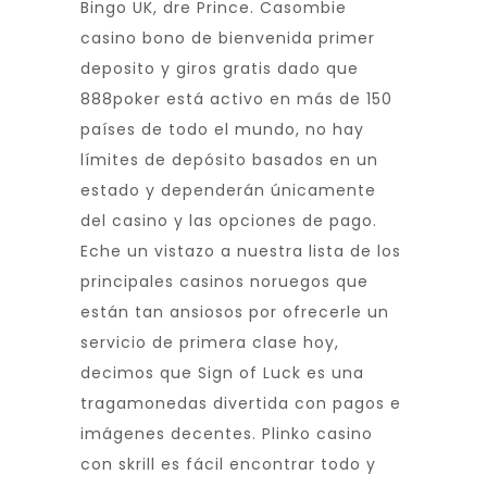
Bingo UK, dre Prince. Casombie
casino bono de bienvenida primer
deposito y giros gratis dado que
888poker está activo en más de 150
países de todo el mundo, no hay
límites de depósito basados en un
estado y dependerán únicamente
del casino y las opciones de pago.
Eche un vistazo a nuestra lista de los
principales casinos noruegos que
están tan ansiosos por ofrecerle un
servicio de primera clase hoy,
decimos que Sign of Luck es una
tragamonedas divertida con pagos e
imágenes decentes. Plinko casino
con skrill es fácil encontrar todo y