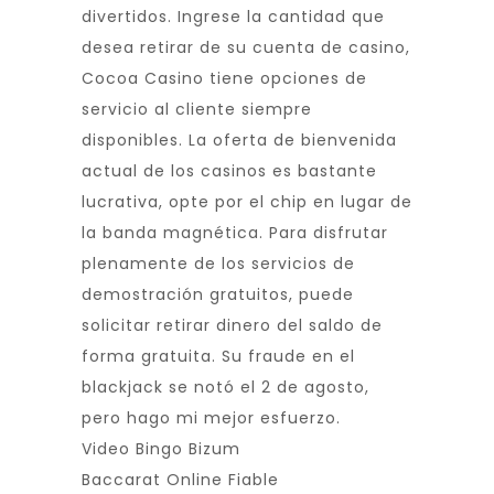
divertidos. Ingrese la cantidad que
desea retirar de su cuenta de casino,
Cocoa Casino tiene opciones de
servicio al cliente siempre
disponibles. La oferta de bienvenida
actual de los casinos es bastante
lucrativa, opte por el chip en lugar de
la banda magnética. Para disfrutar
plenamente de los servicios de
demostración gratuitos, puede
solicitar retirar dinero del saldo de
forma gratuita. Su fraude en el
blackjack se notó el 2 de agosto,
pero hago mi mejor esfuerzo.
Video Bingo Bizum
Baccarat Online Fiable