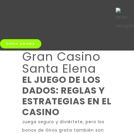
DONA AHORA
Gran Casino
Santa Elena
EL JUEGO DE LOS
DADOS: REGLAS Y
ESTRATEGIAS EN EL
CASINO
Juega seguro y diviértete, pero los
bonos de Giros gratis también son