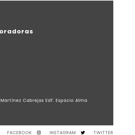
oradoras
 Martínez Cabrejas Edf. Espacio Alma
FACEBOOK
INSTAGRAM
TWITTER