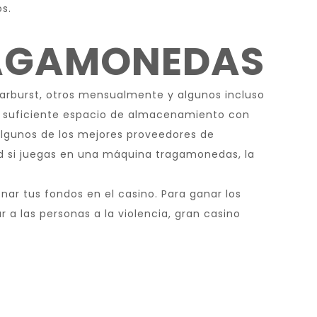
s.
RAGAMONEDAS
Starburst, otros mensualmente y algunos incluso
er suficiente espacio de almacenamiento con
algunos de los mejores proveedores de
id si juegas en una máquina tragamonedas, la
nar tus fondos en el casino. Para ganar los
r a las personas a la violencia, gran casino