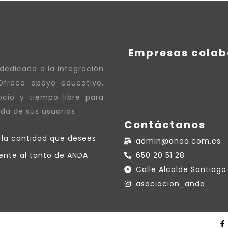
Empresas colab
dedicada a la integración
Ofrece apoyo educativo,
ocio y tiempo libre para
ida de sus usuarios.
Contáctanos
la cantidad que desees
admin@anda.com.es
nte al tanto de ANDA
650 20 51 28
Calle Alcalde Santiago
asociacion_anda