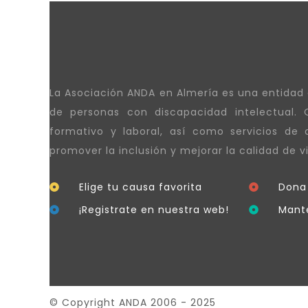
La Asociación ANDA en Almería es una entidad 
de personas con discapacidad intelectual. 
formativo y laboral, así como servicios de 
promover la inclusión y mejorar la calidad de v
Elige tu causa favorita
Dona 
¡Registrate en nuestra web!
Mante
© Copyright ANDA 2006 - 2025