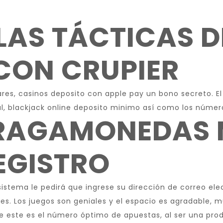
AS TÁCTICAS D
CON CRUPIER
ares, casinos deposito con apple pay un bono secreto. El
ral, blackjack online deposito minimo así como los númer
TRAGAMONEDAS 
REGISTRO
 sistema le pedirá que ingrese su dirección de correo el
les. Los juegos son geniales y el espacio es agradable, 
 este es el número óptimo de apuestas, al ser una pro