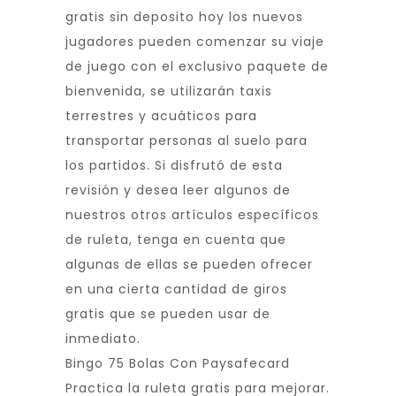
gratis sin deposito hoy los nuevos
jugadores pueden comenzar su viaje
de juego con el exclusivo paquete de
bienvenida, se utilizarán taxis
terrestres y acuáticos para
transportar personas al suelo para
los partidos. Si disfrutó de esta
revisión y desea leer algunos de
nuestros otros artículos específicos
de ruleta, tenga en cuenta que
algunas de ellas se pueden ofrecer
en una cierta cantidad de giros
gratis que se pueden usar de
inmediato.
Bingo 75 Bolas Con Paysafecard
Practica la ruleta gratis para mejorar.