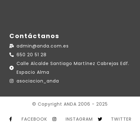
Contáctanos
admin@anda.com.es
650 20 51 28
Calle Alcalde Santiago Martínez Cabrejas Edf.
Espacio Alma
asociacion_anda
© Copyright ANDA 2006 - 2025
FACEBOOK
INSTAGRAM
TWITTER