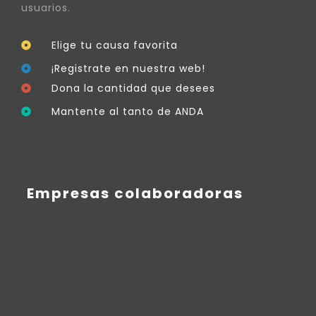
usuarios.
Elige tu causa favorita
¡Registrate en nuestra web!
Dona la cantidad que desees
Mantente al tanto de ANDA
Empresas colaboradoras