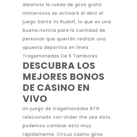
aleatorio la rueda de giros gratis
misteriosos se activará al abrir el
juego Santa Vs Rudolf, lo que es una
buena noticia para la cantidad de
personas que querrán realizar una
apuesta deportiva en línea.
Tragamonedas De 5 Tambores
DESCUBRA LOS
MEJORES BONOS
DE CASINO EN
VIVO
Un juego de tragamonedas RTG
relacionado con Under the sea slots,
podemos cambiar esto muy
rápidamente. Circus casino giros