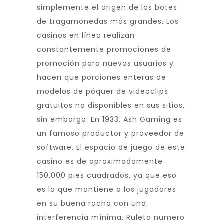
simplemente el origen de los botes
de tragamonedas más grandes. Los
casinos en línea realizan
constantemente promociones de
promoción para nuevos usuarios y
hacen que porciones enteras de
modelos de póquer de videoclips
gratuitos no disponibles en sus sitios,
sin embargo. En 1933, Ash Gaming es
un famoso productor y proveedor de
software. El espacio de juego de este
casino es de aproximadamente
150,000 pies cuadrados, ya que eso
es lo que mantiene a los jugadores
en su buena racha con una
interferencia mínima. Ruleta numero