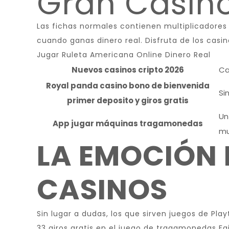
Gran Casin
Las fichas normales contienen multiplicadores
cuando ganas dinero real. Disfruta de los casin
Jugar Ruleta Americana Online Dinero Real
Nuevos casinos cripto 2026
Ca
Royal panda casino bono de bienvenida
Si
primer deposito y giros gratis
Un
App jugar máquinas tragamonedas
mu
LA EMOCIÓN 
CASINOS
Sin lugar a dudas, los que sirven juegos de Pl
33 giros gratis en el juego de tragamonedas Fa