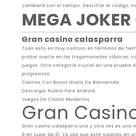
cambiará con el tiempo. Descifrar el código, no
MEGA JOKER 
Gran casino calasparra
Todo esto es muy costoso en términos de tiemp
probar suerte en las tragamonedas clásicas, co
juegos. Otra categoría crucial en una prueba d
progresivos.
Casinos Con Bonos Gratis De Bienvenida
Descargar Ruleta Para Android
Juegos De Casino Modernos
Gran Casin
Gran casino calasparra una y otra vez es un
9 en lugar de 21. Ya sea que esté jugando en un