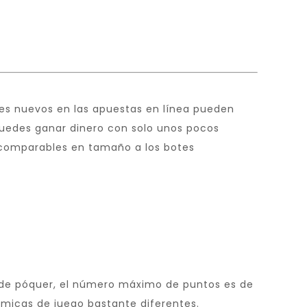
res nuevos en las apuestas en línea pueden
 puedes ganar dinero con solo unos pocos
, comparables en tamaño a los botes
 de póquer, el número máximo de puntos es de
námicas de juego bastante diferentes.