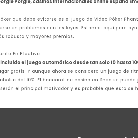
orgie Porgie, casinos internacionales online españa E
óker que debe evitarse es el juego de Video Póker Phant
erse en problemas con las leyes. Estamos aquí para ayud
ás robusta y mayores premios.
sito En Efectivo
, incluido el juego automático desde tan solo 10 hasta 10
ugar gratis. Y aunque ahora se considera un juego de rit
lso del 10%. El baccarat de casino en línea se puede j
s serán el principal motivador y es probable que esto se