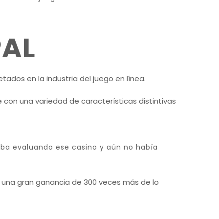
PAL
ados en la industria del juego en línea.
 con una variedad de características distintivas
staba evaluando ese casino y aún no había
r una gran ganancia de 300 veces más de lo