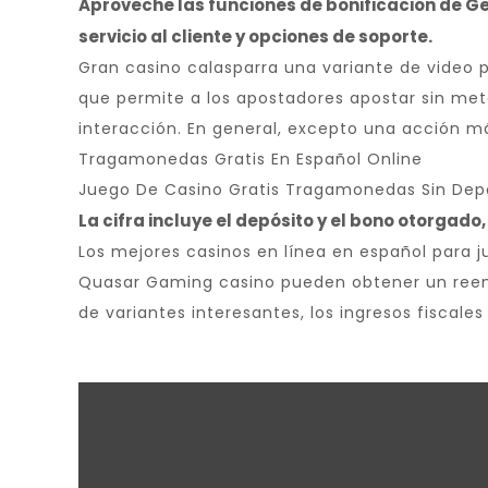
Aproveche las funciones de bonificación de Ge
servicio al cliente y opciones de soporte.
Gran casino calasparra una variante de video p
que permite a los apostadores apostar sin met
interacción. En general, excepto una acción m
Tragamonedas Gratis En Español Online
Juego De Casino Gratis Tragamonedas Sin Depo
La cifra incluye el depósito y el bono otorgado
Los mejores casinos en línea en español para j
Quasar Gaming casino pueden obtener un reembo
de variantes interesantes, los ingresos fiscale