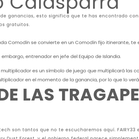
o Calasparra
 de ganancias, esto significa que te has encontrado co
os gratuitos.
da Comodín se convierte en un Comodín fijo itinerante, te e
n embargo, entrenador en jefe del Equipo de Islandia.
 multiplicador es un símbolo de juego que multiplicará las 
ltiplicador en el momento de la ganancia, por lo que lo verá
DE LAS TRAGAPE
aytech son tantos que no te escucharemos aquí. FAIRY33
iry Dust Forest, y el gobierno federal parece simplemen