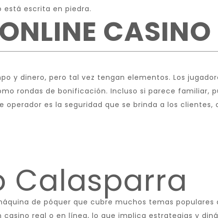
 está escrita en piedra.
ONLINE CASINO
o y dinero, pero tal vez tengan elementos. Los jugado
mo rondas de bonificación. Incluso si parece familiar,
e operador es la seguridad que se brinda a los clientes
o Calasparra
a máquina de póquer que cubre muchos temas populares
 casino real o en línea, lo que implica estrategias y di