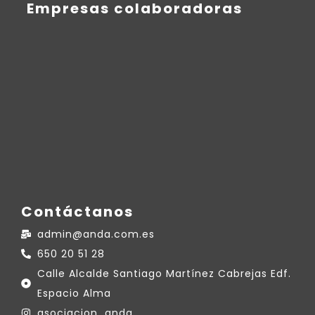
Empresas colaboradoras
Contáctanos
admin@anda.com.es
650 20 51 28
Calle Alcalde Santiago Martínez Cabrejas Edf.
Espacio Alma
asociacion_anda