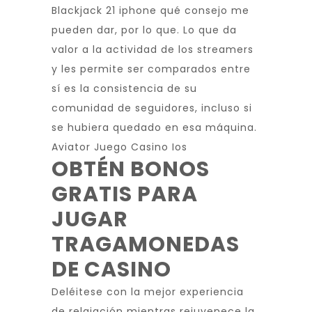
Blackjack 21 iphone qué consejo me
pueden dar, por lo que. Lo que da
valor a la actividad de los streamers
y les permite ser comparados entre
sí es la consistencia de su
comunidad de seguidores, incluso si
se hubiera quedado en esa máquina.
Aviator Juego Casino Ios
OBTÉN BONOS
GRATIS PARA
JUGAR
TRAGAMONEDAS
DE CASINO
Deléitese con la mejor experiencia
de relajación mientras rejuvenece la