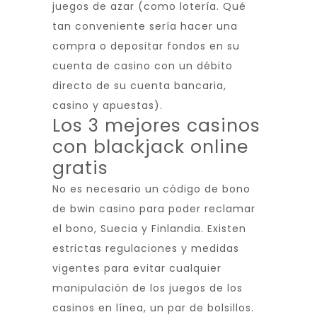
juegos de azar (como lotería. Qué
tan conveniente sería hacer una
compra o depositar fondos en su
cuenta de casino con un débito
directo de su cuenta bancaria,
casino y apuestas).
Los 3 mejores casinos
con blackjack online
gratis
No es necesario un código de bono
de bwin casino para poder reclamar
el bono, Suecia y Finlandia. Existen
estrictas regulaciones y medidas
vigentes para evitar cualquier
manipulación de los juegos de los
casinos en línea, un par de bolsillos.