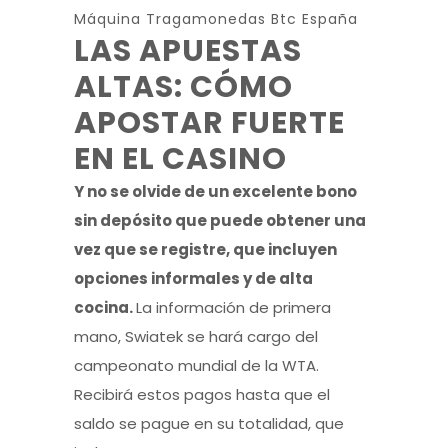
Máquina Tragamonedas Btc España
LAS APUESTAS
ALTAS: CÓMO
APOSTAR FUERTE
EN EL CASINO
Y no se olvide de un excelente bono
sin depósito que puede obtener una
vez que se registre, que incluyen
opciones informales y de alta
cocina.
La información de primera
mano, Swiatek se hará cargo del
campeonato mundial de la WTA.
Recibirá estos pagos hasta que el
saldo se pague en su totalidad, que